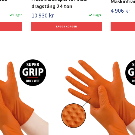
Maskintra
dragstång 24 ton
4 906 kr
10 930 kr
I lager.
I lager.