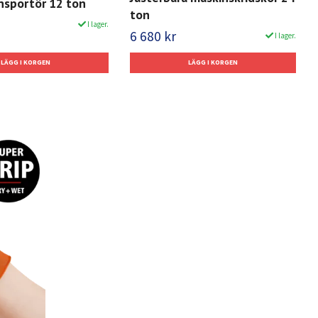
nsportör 12 ton
ton
I lager.
6 680 kr
I lager.