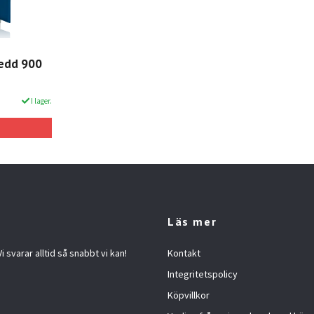
redd 900
I lager.
Läs mer
 svarar alltid så snabbt vi kan!
Kontakt
Integritetspolicy
Köpvillkor