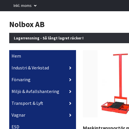
Inkl. moms
Nolbox AB
Lagerrensning - Så långt lagret räcker !
Hem
Industri & Verkstad
Förvaring
Miljö & Avfallshantering
Transport & Lyft
Vagnar
ESD
Maskintransportör 