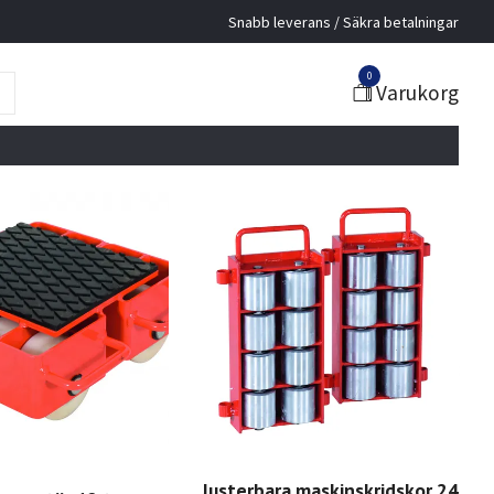
Snabb leverans / Säkra betalningar
0
Varukorg
Justerbara maskinskridskor 24