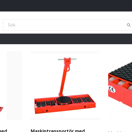
med
Maskintransportör med