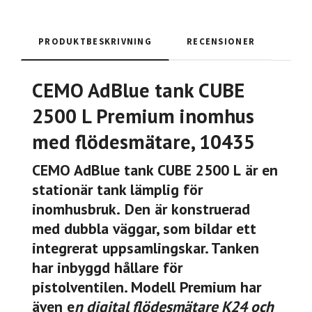
PRODUKTBESKRIVNING
RECENSIONER
CEMO AdBlue tank CUBE
2500 L Premium inomhus
med flödesmätare, 10435
CEMO AdBlue tank CUBE 2500 L
är en
stationär tank lämplig
för
inomhusbruk.
Den är konstruerad
med dubbla väggar, som bildar ett
integrerat uppsamlingskar. Tanken
har inbyggd hållare för
pistolventilen. Modell Premium har
även e
n digital flödesmätare K24 och