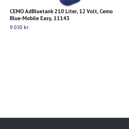
C
CEMO AdBluetank 210 Liter, 12 Volt, Cemo
t
Blue-Mobile Easy, 11143
1
9 030 kr