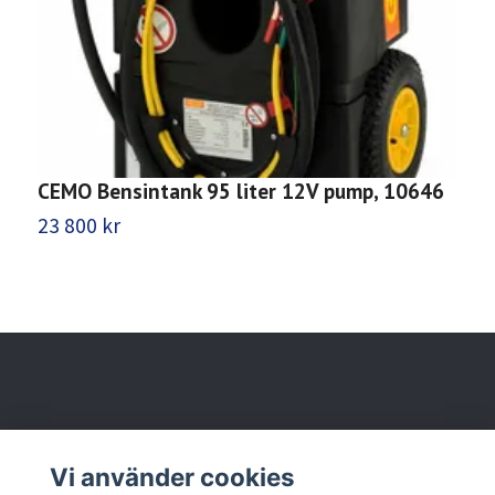
C
1
CEMO Bensintank 95 liter 12V pump, 10646
2
23 800 kr
Behöver du hjälp?
Vi använder cookies