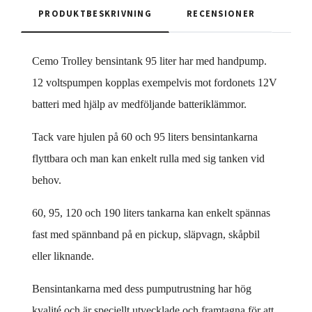
PRODUKTBESKRIVNING
RECENSIONER
Cemo Trolley bensintank 95 liter har med handpump.
12 voltspumpen kopplas exempelvis mot fordonets 12V
batteri med hjälp av medföljande batteriklämmor.
Tack vare hjulen på 60 och 95 liters bensintankarna
flyttbara och man kan enkelt rulla med sig tanken vid
behov.
60, 95, 120 och 190 liters tankarna kan enkelt spännas
fast med spännband på en pickup, släpvagn, skåpbil
eller liknande.
Bensintankarna med dess pumputrustning har hög
kvalité och är speciellt utvecklade och framtagna för att