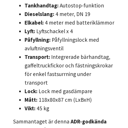
Tankhandtag:
Autostop-funktion
Dieselslang:
4 meter, DN 19
Elkabel:
4 meter med batteriklämmor
Lyft:
Lyftschackel x 4
Påfyllning:
Påfyllningslock med
avluftningsventil
Transport:
Integrerade bärhandtag,
gaffeltruckfickor och fästningskrokar
för enkel fastsurrning under
transport
Lock:
Lock med gasdämpare
Mått:
118x80x87 cm (LxBxH)
Vikt:
45 kg
Sammantaget är denna
ADR-godkända