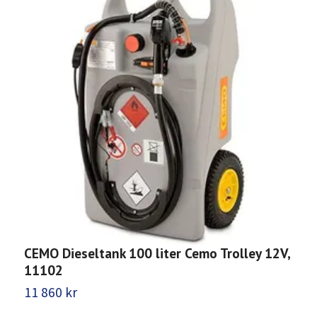
C
u
1
CEMO Dieseltank 100 liter Cemo Trolley 12V,
11102
11 860 kr