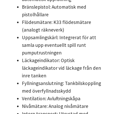
Bränslepistol: Automatisk med
pistolhållare
Flödesmätare: K33 flödesmätare
(analogt räkneverk)
Uppsamlingskärl: Integrerat för att
samla upp eventuellt spill runt
pumputrustningen
Läckageindikator: Optisk
läckageindikator vid läckage från den
inre tanken
Fyllningsanslutning: Tankbilskoppling
med överfyllnadsskydd
Ventilation: Avluftningskåpa
Nivåmätare: Analog nivåmätare
Intern transport: Utrustad med