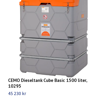
CEMO Dieseltank Cube Basic 1500 liter,
C
10295
P
45 230 kr
5