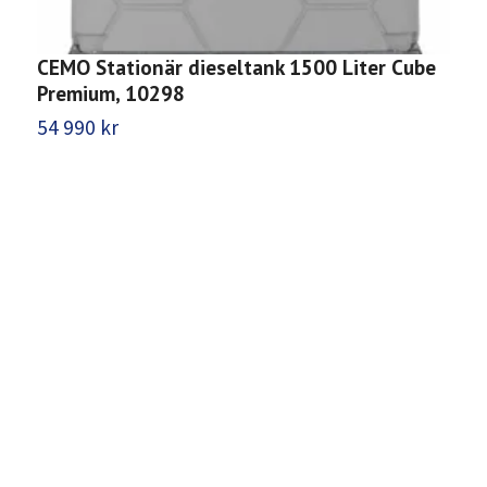
CEMO Stationär dieseltank 1500 Liter Cube
C
Premium, 10298
1
54 990 kr
3