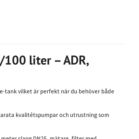
100 liter – ADR,
e-tank vilket är perfekt när du behöver både
parata kvalitétspumpar och utrustning som
 meter slang DN25, mätare, filter med