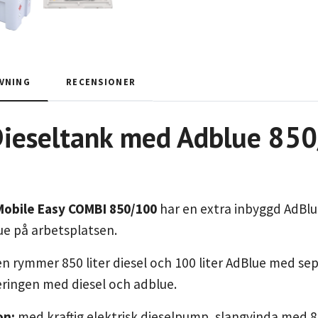
VNING
RECENSIONER
eseltank med Adblue 850/
obile Easy COMBI 850/100
har en extra inbyggd AdBlu
ue på arbetsplatsen.
n rymmer 850 liter diesel och 100 liter AdBlue med se
ringen med diesel och adblue.
on:
med kraftig elektrisk dieselpump, slangvinda med 8