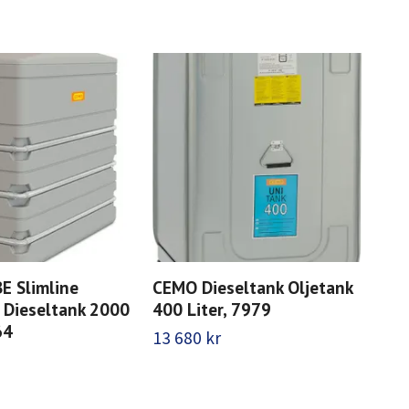
E Slimline
CEMO Dieseltank Oljetank
CEM
/ Dieseltank 2000
400 Liter, 7979
Cem
64
13 680 kr
11 