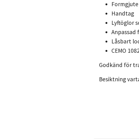
Formgjuten
Handtag
Lyftöglor s
Anpassad f
Låsbart lo
CEMO 108
Godkänd för tra
Besiktning varta