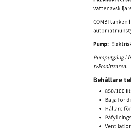
vattenavskilja
COMBI tanken ha
automatmunsty
Pump:
Elektrisk
Pumputgång i fr
tvärsnittsarea.
Behållare te
850/100 li
Balja för di
Hållare fö
Påfyllning
Ventilation