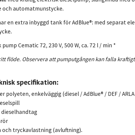
re och automatmunstycke.
r en extra inbyggd tank för AdBlue®: med separat ele
cke.
 pump Cematic 72, 230 V, 500 W, ca. 72 l / min *
itt flöde. Observera att pumputgången kan falla krafti
knisk specifikation:
ter polyeten, enkelväggig (diesel / AdBlue® / DEF / ARLA
eselspill
r dieselhandtag
srör
 och tryckavlastning (avluftning).