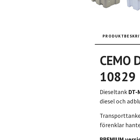
PRODUKTBESKRI
CEMO Di
10829
Dieseltank
DT-M
diesel och adbl
Transporttanke
förenklar hante
PREMIUM versi