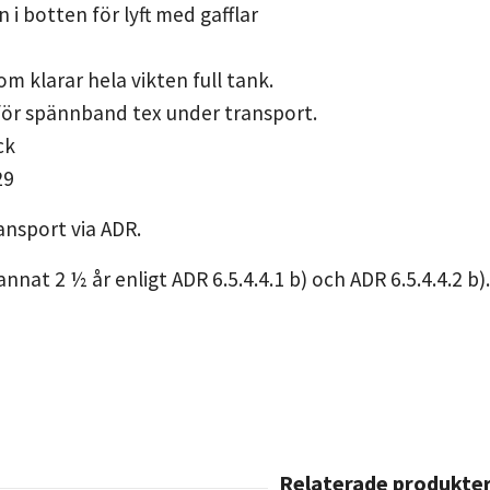
 i botten för lyft med gafflar
om klarar hela vikten full tank.
ör spännband tex under transport.
ck
29
nsport via ADR.
nnat 2 ½ år enligt ADR 6.5.4.4.1 b) och ADR 6.5.4.4.2 b)