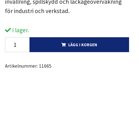
invallning, spillskydd och läckageövervakning
för industri och verkstad.
I lager.
LÄGG I KORGEN
Artikelnummer:
11665