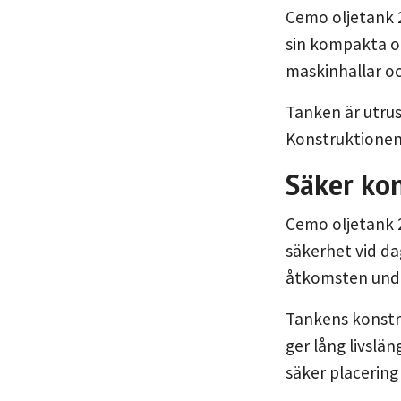
Cemo oljetank 2
sin kompakta o
maskinhallar oc
Tanken är utrus
Konstruktionen 
Säker kon
Cemo oljetank 2
säkerhet vid da
åtkomsten under
Tankens konstru
ger lång livslä
säker placerin