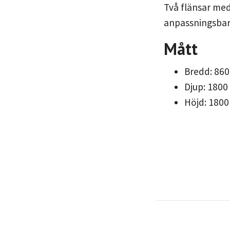
Två flänsar med 
anpassningsbar
Mått
Bredd: 86
Djup: 180
Höjd: 180