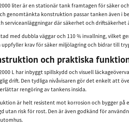
000 liter är en stationär tank framtagen för säker och
ch genomtänkta konstruktion passar tanken även i 
h serviceanläggningar där säkerhet och driftsäkerhet 
tad med dubbla väggar och 110 % invallning, vilket ger 
uppfyller krav för säker miljölagring och bidrar till tr
struktion och praktiska funktio
000 L har inbyggt spillskydd och visuell läckageöverv
glig drift. Den tydliga nivåvisaren gör det enkelt att 
lättar rengöring av tankens insida.
ktion är helt resistent mot korrosion och bygger på en
ngd utan risk för rost. Den är även godkänd för anvä
g utomhus.