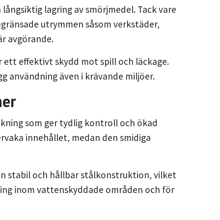
 långsiktig lagring av smörjmedel. Tack vare
begränsade utrymmen såsom verkstäder,
är avgörande.
ett effektivt skydd mot spill och läckage.
ygg användning även i krävande miljöer.
ner
akning som ger tydlig kontroll och ökad
övervaka innehållet, medan den smidiga
 stabil och hållbar stålkonstruktion, vilket
ndning inom vattenskyddade områden och för