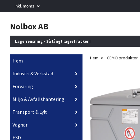
Inkl. moms
Nolbox AB
Lagerrensning - Så långt lagret räcker !
Hem
CEMO produkter
Hem
Industri & Verkstad
Förvaring
Miljö & Avfallshantering
Transport & Lyft
Vagnar
ESD