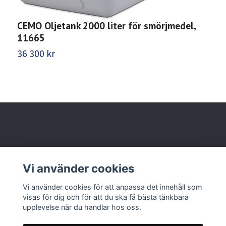
C
CEMO Oljetank 2000 liter för smörjmedel,
i
11665
4
36 300 kr
Behöver du hjälp?
Vi använder cookies
Läs mer
Vi använder cookies för att anpassa det innehåll som
visas för dig och för att du ska få bästa tänkbara
upplevelse när du handlar hos oss.