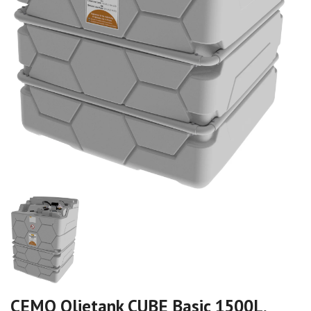
CEMO Oljetank CUBE Basic 1500L,