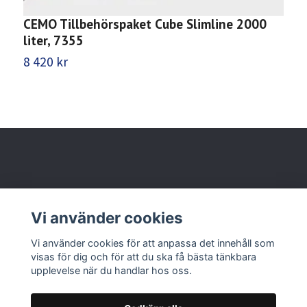
CEMO Tillbehörspaket Cube Slimline 2000
C
liter, 7355
ö
8 420 kr
6
Behöver du hjälp?
Vi använder cookies
Läs mer
Vi använder cookies för att anpassa det innehåll som
visas för dig och för att du ska få bästa tänkbara
upplevelse när du handlar hos oss.