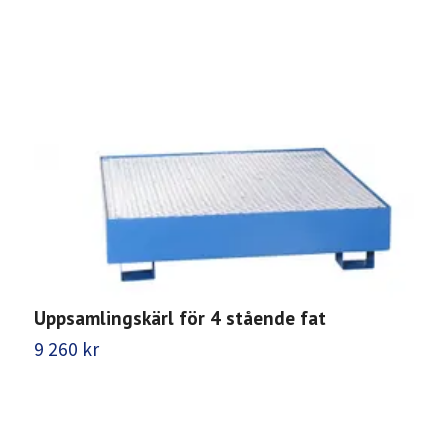
Uppsamlingskärl för 4 stående fat
U
s
9 260 kr
1