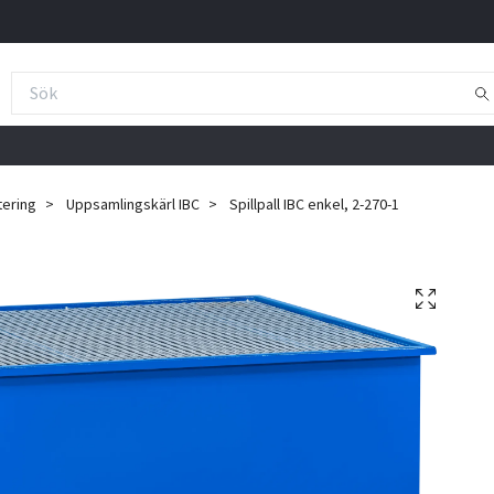
tering
Uppsamlingskärl IBC
Spillpall IBC enkel, 2-270-1