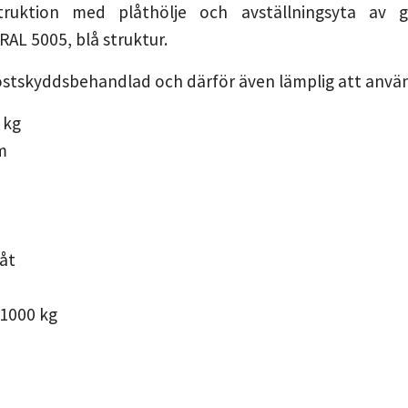
struktion med plåthölje och avställningsyta av g
RAL 5005, blå struktur.
ostskyddsbehandlad och därför även lämplig att använ
2
kg
m
låt
1000
kg