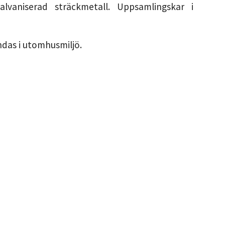
alvaniserad sträckmetall. Uppsamlingskar i
das i utomhusmiljö.