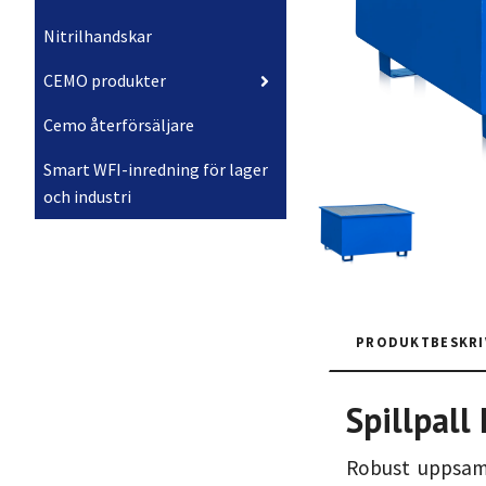
Nitrilhandskar
CEMO produkter
Cemo återförsäljare
Smart WFI-inredning för lager
och industri
PRODUKTBESKRI
Spillpall
Robust uppsaml