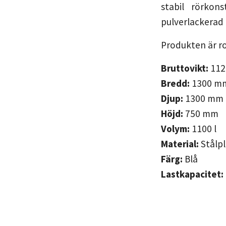
stabil rörkon
pulverlackerad 
Produkten är r
Bruttovikt:
11
Bredd:
1300
m
Djup:
1300
mm
Höjd:
750
mm
Volym:
1100
l
Material:
Stålp
Färg:
Blå
Lastkapacitet: