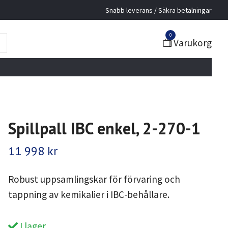
Snabb leverans / Säkra betalningar
0
Varukorg
Spillpall IBC enkel, 2-270-1
11 998 kr
Robust uppsamlingskar för förvaring och
tappning av kemikalier i IBC-behållare.
I lager.