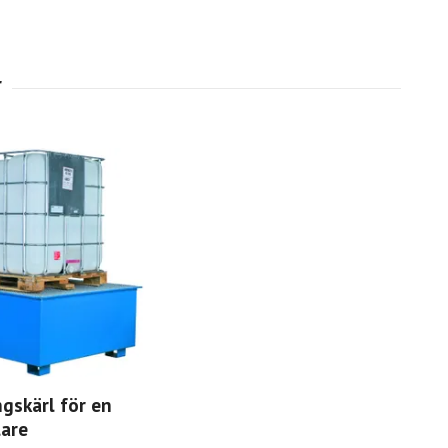
gskärl för en
lare