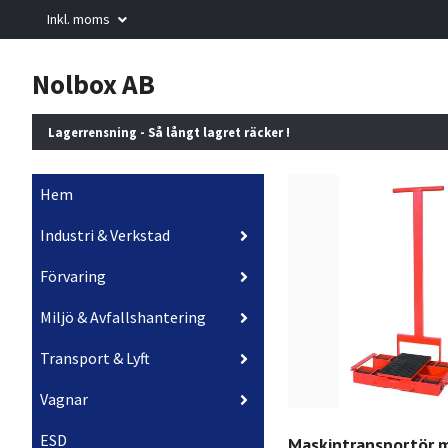
Inkl. moms
Nolbox AB
Lagerrensning - Så långt lagret räcker !
Hem
Industri & Verkstad
Förvaring
Miljö & Avfallshantering
Transport & Lyft
Vagnar
ESD
Maskintransportör 