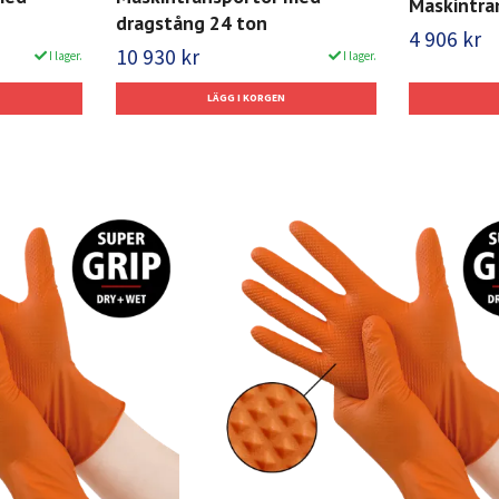
Maskintra
dragstång 24 ton
4 906 kr
10 930 kr
I lager.
I lager.