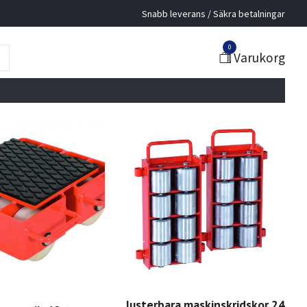
Snabb leverans / Säkra betalningar
0
Varukorg
Justerbara maskinskridskor 24