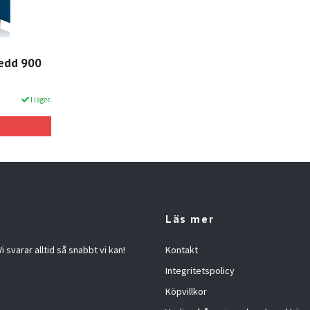
redd 900
I lager.
Läs mer
 svarar alltid så snabbt vi kan!
Kontakt
Integritetspolicy
Köpvillkor