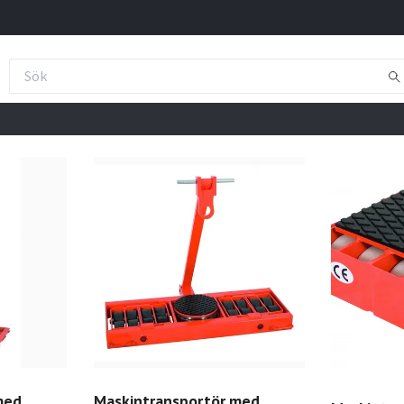
med
Maskintransportör med