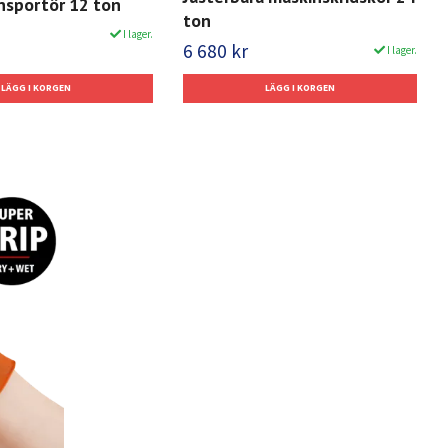
nsportör 12 ton
ton
I lager.
6 680 kr
I lager.