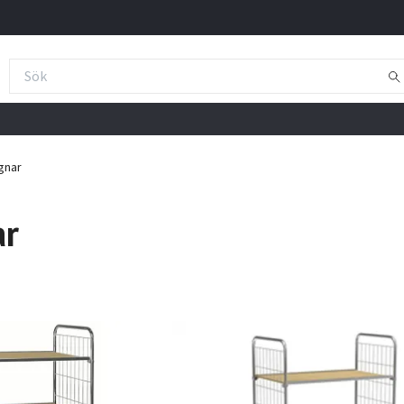
gnar
ar