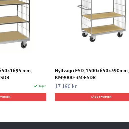
x650x1695 mm,
Hyllvagn ESD, 1500x650x390mm,
ESDB
KM9000-3M-ESDB
17 190 kr
I lager.