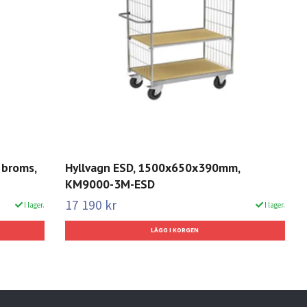
 broms,
Hyllvagn ESD, 1500x650x390mm,
KM9000-3M-ESD
17 190 kr
I lager.
I lager.