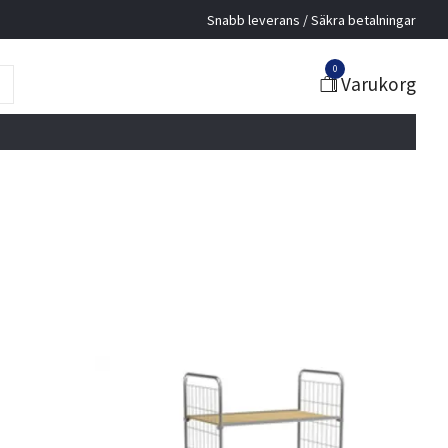
Snabb leverans / Säkra betalningar
0
Varukorg