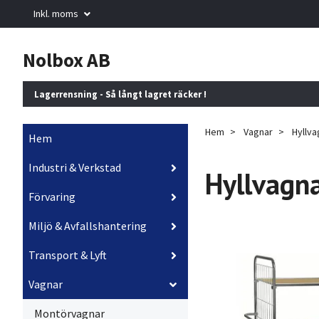
Inkl. moms
Nolbox AB
Lagerrensning - Så långt lagret räcker !
Hem
Vagnar
Hyllva
Hem
Industri & Verkstad
Hyllvagn
Förvaring
Miljö & Avfallshantering
Transport & Lyft
Vagnar
Montörvagnar