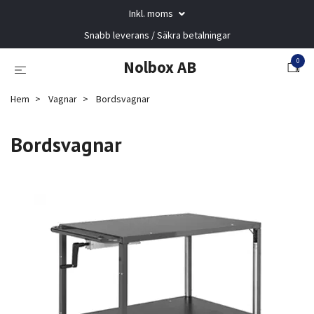
Inkl. moms
Snabb leverans / Säkra betalningar
0
Nolbox AB
Hem
Vagnar
Bordsvagnar
Bordsvagnar