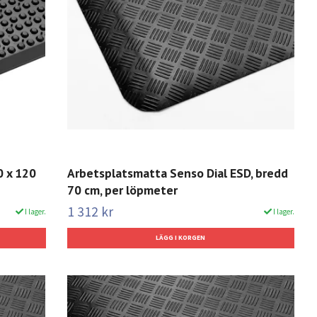
0 x 120
Arbetsplatsmatta Senso Dial ESD, bredd
70 cm, per löpmeter
1 312 kr
I lager.
I lager.