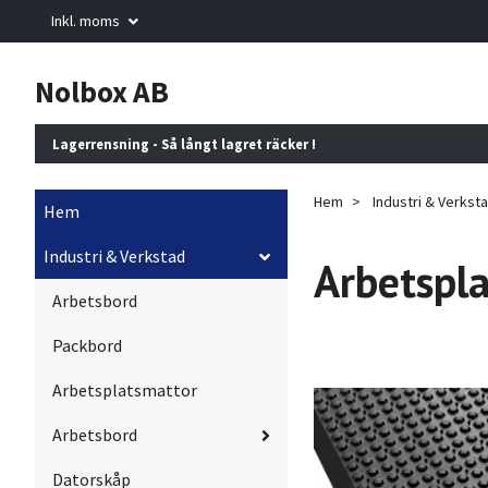
Inkl. moms
Nolbox AB
Lagerrensning - Så långt lagret räcker !
Hem
Industri & Verkst
Hem
Industri & Verkstad
Arbetspl
Arbetsbord
Packbord
Arbetsplatsmattor
Arbetsbord
Datorskåp