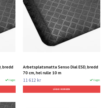
, bredd
Arbetsplatsmatta Senso Dial ESD, bredd
70 cm, hel rulle 10 m
11 612 kr
I lager.
I lager.