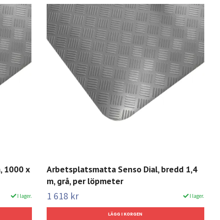
, 1000 x
Arbetsplatsmatta Senso Dial, bredd 1,4
m, grå, per löpmeter
1 618 kr
I lager.
I lager.