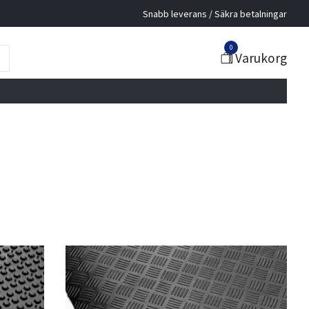
Snabb leverans / Säkra betalningar
0
Varukorg