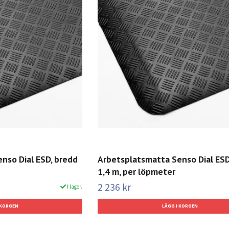
nso Dial ESD, bredd
Arbetsplatsmatta Senso Dial ESD
1,4 m, per löpmeter
2 236 kr
I lager.