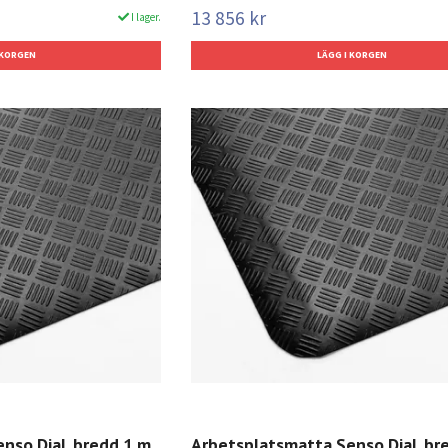
13 856 kr
I lager.
nso Dial, bredd 1 m,
Arbetsplatsmatta Senso Dial, br