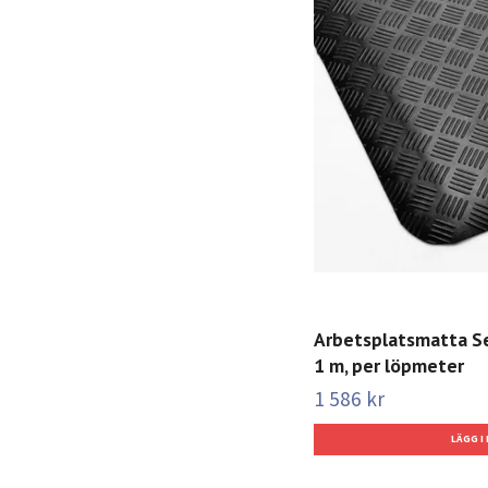
Arbetsplatsmatta Se
1 m, per löpmeter
1 586 kr