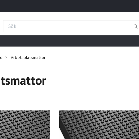
ad
Arbetsplatsmattor
atsmattor