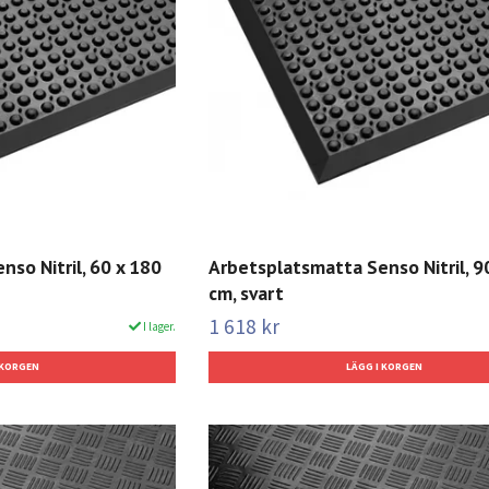
so Nitril, 60 x 180
Arbetsplatsmatta Senso Nitril, 9
cm, svart
1 618 kr
I lager.