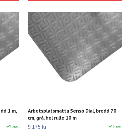
edd 1 m,
Arbetsplatsmatta Senso Dial, bredd 70
cm, grå, hel rulle 10 m
9 175 kr
I lager.
I lager.