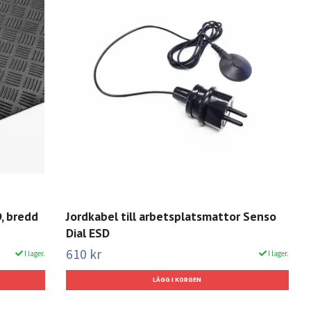
, bredd
Jordkabel till arbetsplatsmattor Senso
Dial ESD
610 kr
I lager.
I lager.