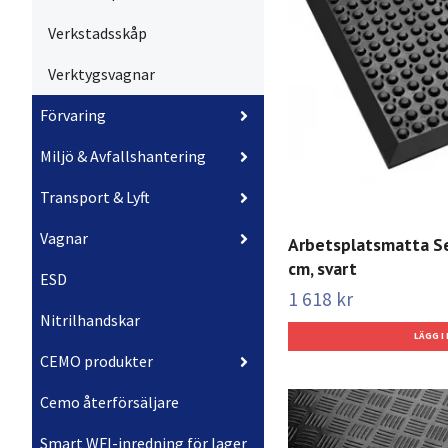
Verkstadsskåp
Verktygsvagnar
Förvaring
Miljö & Avfallshantering
Transport & Lyft
Vagnar
Arbetsplatsmatta Sen
cm, svart
ESD
1 618 kr
Nitrilhandskar
CEMO produkter
Cemo återförsäljare
Smart WFI-inredning för lager