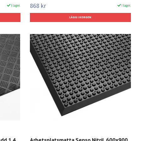
868 kr
I lager.
I lager.
edd 1,4
Arbetsplatsmatta Senso Nitril, 600x900