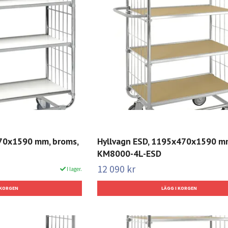
470x1590 mm, broms,
Hyllvagn ESD, 1195x470x1590 m
KM8000-4L-ESD
12 090 kr
I lager.