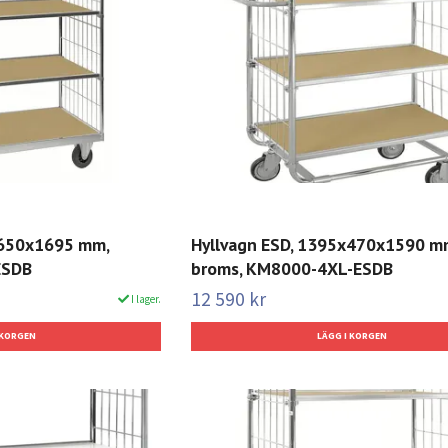
x650x1695 mm,
Hyllvagn ESD, 1395x470x1590 m
ESDB
broms, KM8000-4XL-ESDB
12 590 kr
I lager.