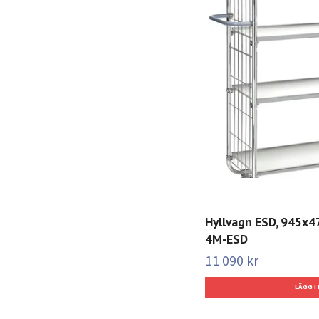
Hyllvagn ESD, 945x
4M-ESD
11 090 kr