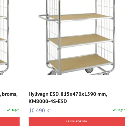
 broms,
Hyllvagn ESD, 815x470x1590 mm,
KM8000-4S-ESD
10 490 kr
I lager.
I lager.