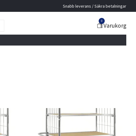
Snabb leverans / Säkra betalningar
0
Varukorg