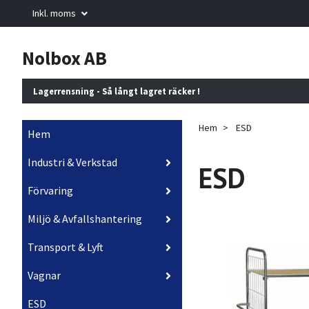
Inkl. moms
Nolbox AB
Lagerrensning - Så långt lagret räcker !
Hem
ESD
Hem
Industri & Verkstad
ESD
Förvaring
Miljö & Avfallshantering
Transport & Lyft
Vagnar
ESD