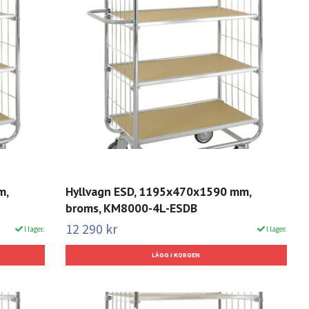
m,
Hyllvagn ESD, 1195x470x1590 mm,
broms, KM8000-4L-ESDB
12 290 kr
I lager.
I lager.