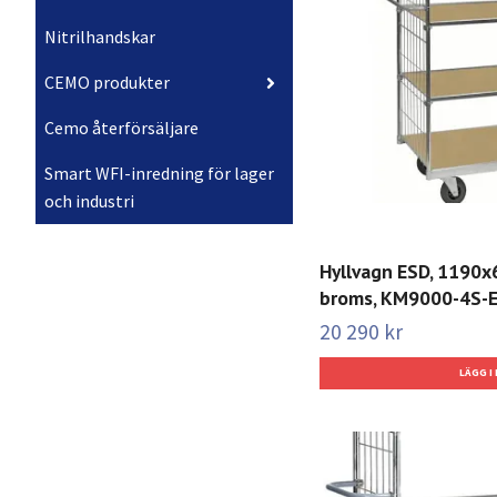
Nitrilhandskar
CEMO produkter
Cemo återförsäljare
Smart WFI-inredning för lager
och industri
Hyllvagn ESD, 1190
broms, KM9000-4S-
20 290 kr