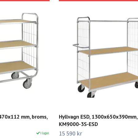
x470x112 mm, broms,
Hyllvagn ESD, 1300x650x390mm,
KM9000-3S-ESD
15 590 kr
I lager.