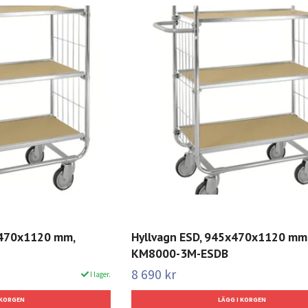
x470x1120 mm,
Hyllvagn ESD, 945x470x1120 mm,
KM8000-3M-ESDB
8 690 kr
I lager.