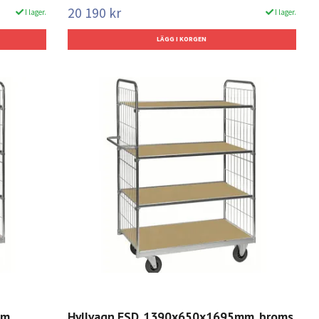
20 190 kr
I lager.
I lager.
mm,
Hyllvagn ESD, 1390x650x1695mm, broms,