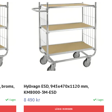
 broms,
Hyllvagn ESD, 945x470x1120 mm,
KM8000-3M-ESD
8 490 kr
I lager.
I lager.