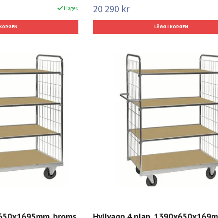
20 290 kr
I lager.
x650x1695mm, broms,
Hyllvagn 4 plan, 1390x650x169