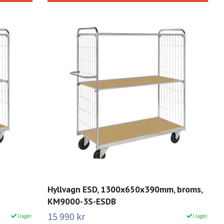
Hyllvagn ESD, 1300x650x390mm, broms,
KM9000-3S-ESDB
15 990 kr
I lager.
I lager.