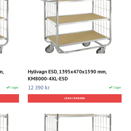
m,
Hyllvagn ESD, 1395x470x1590 mm,
KM8000-4XL-ESD
12 390 kr
I lager.
I lager.