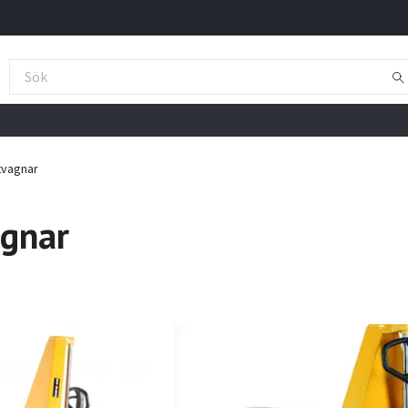
tvagnar
agnar