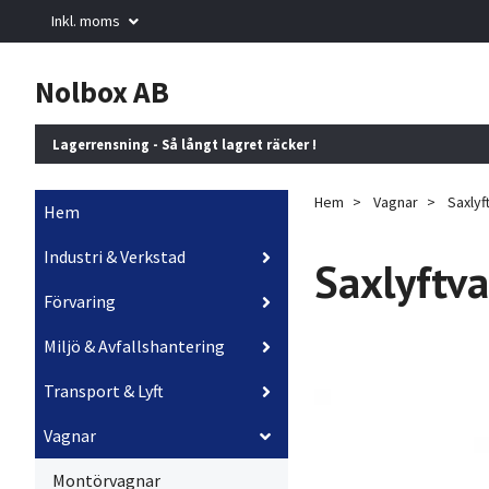
Inkl. moms
Nolbox AB
Lagerrensning - Så långt lagret räcker !
Hem
Vagnar
Saxlyf
Hem
Industri & Verkstad
Saxlyftv
Förvaring
Miljö & Avfallshantering
Transport & Lyft
Vagnar
Montörvagnar