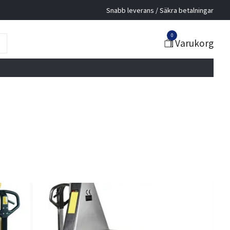
Snabb leverans / Säkra betalningar
0
Varukorg