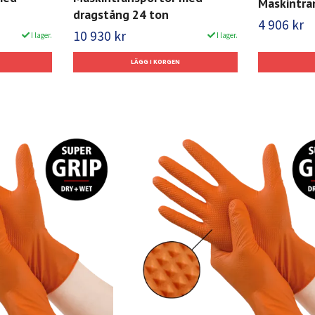
Maskintra
dragstång 24 ton
4 906 kr
10 930 kr
I lager.
I lager.