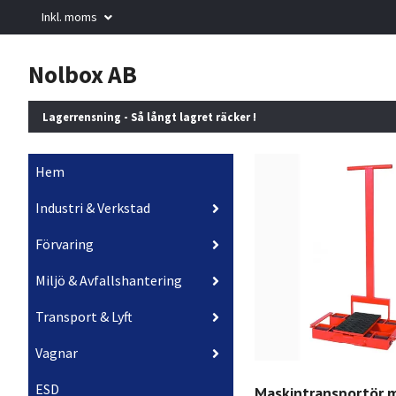
Inkl. moms
Nolbox AB
Lagerrensning - Så långt lagret räcker !
Hem
Industri & Verkstad
Förvaring
Miljö & Avfallshantering
Transport & Lyft
Vagnar
ESD
Maskintransportör 