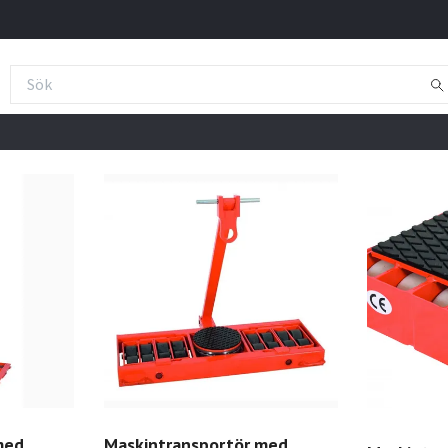
med
Maskintransportör med