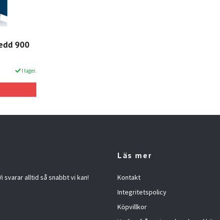
redd 900
I lager.
Läs mer
 svarar alltid så snabbt vi kan!
Kontakt
Integritetspolicy
Köpvillkor