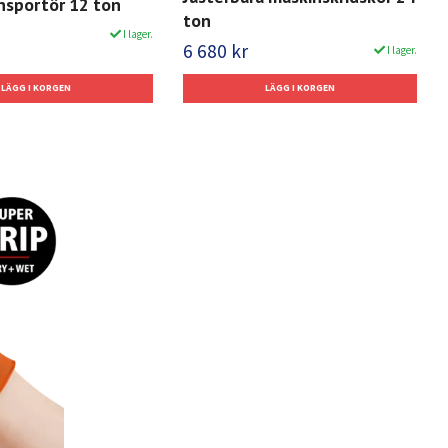
nsportör 12 ton
ton
I lager.
6 680 kr
I lager.