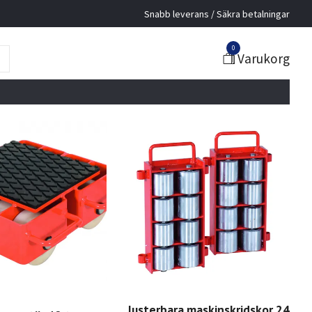
Snabb leverans / Säkra betalningar
0
Varukorg
Justerbara maskinskridskor 24