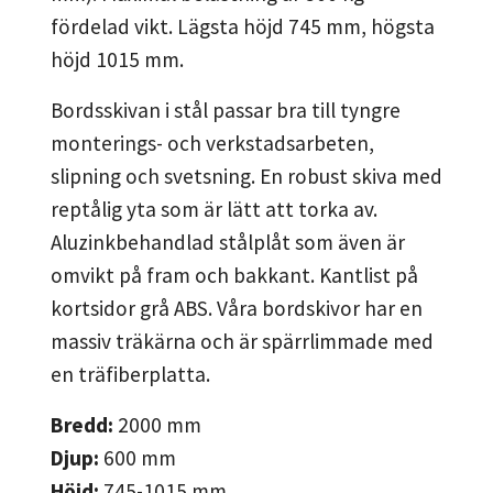
fördelad vikt. Lägsta höjd 745 mm, högsta
höjd 1015 mm.
Bordsskivan i stål passar bra till tyngre
monterings- och verkstadsarbeten,
slipning och svetsning. En robust skiva med
reptålig yta som är lätt att torka av.
Aluzinkbehandlad stålplåt som även är
omvikt på fram och bakkant. Kantlist på
kortsidor grå ABS. Våra bordskivor har en
massiv träkärna och är spärrlimmade med
en träfiberplatta.
Bredd:
2000
mm
Djup:
600
mm
Höjd:
745-1015
mm