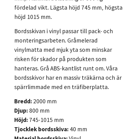
fördelad vikt. Lägsta höjd 745 mm, högsta
höjd 1015 mm.
Bordsskivan i vinyl passar till pack- och
monteringsarbeten. Gråmelerad
vinylmatta med mjuk yta som minskar
risken för skador på produkten som
hanteras. Grå ABS-kantlist runt om. Våra
bordsskivor har en massiv träkärna och är
spärrlimmade med en träfiberplatta.
Bredd:
2000
mm
Djup:
800
mm
Höjd:
745-1015
mm
Tjocklek bordsskiva:
40
mm
Material bordsskiva:
Vinyl