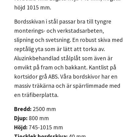
höjd 1015 mm.
Bordsskivan i stål passar bra till tyngre
monterings- och verkstadsarbeten,
slipning och svetsning. En robust skiva med
reptålig yta som är lätt att torka av.
Aluzinkbehandlad stålplåt som även är
omvikt på fram och bakkant. Kantlist på
kortsidor grå ABS. Våra bordskivor har en
massiv träkärna och är spärrlimmade med
en träfiberplatta.
Bredd:
2500
mm
Djup:
800
mm
Höjd:
745-1015
mm
Tjocklek bordsskiva:
40
mm