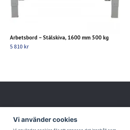
Arbetsbord – Stålskiva, 1600 mm 500 kg
A
1
5 810 kr
6
Behöver du hjälp?
Vi använder cookies
Läs mer