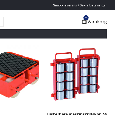
Snabb leverans / Säkra betalningar
0
Varukorg
Justerbara maskinskridskor 24