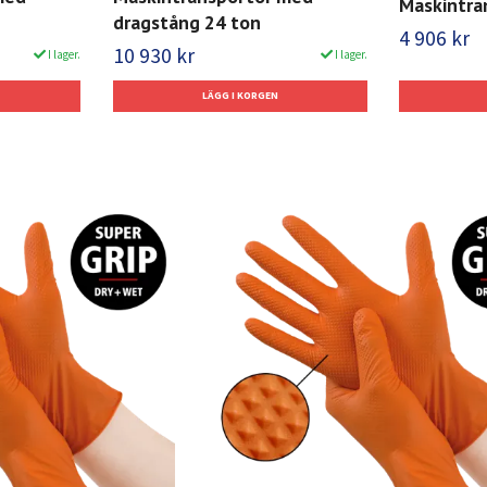
Maskintra
dragstång 24 ton
4 906 kr
10 930 kr
I lager.
I lager.