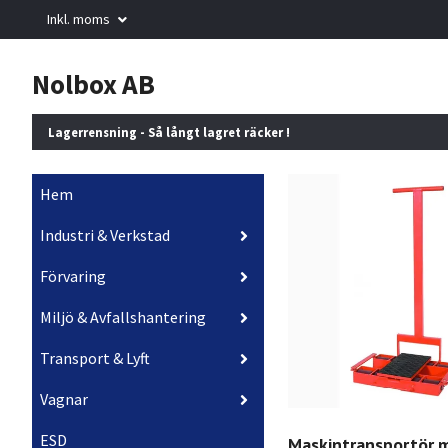
Inkl. moms
Nolbox AB
Lagerrensning - Så långt lagret räcker !
Hem
Industri & Verkstad
Förvaring
Miljö & Avfallshantering
Transport & Lyft
Vagnar
ESD
Maskintransportör 