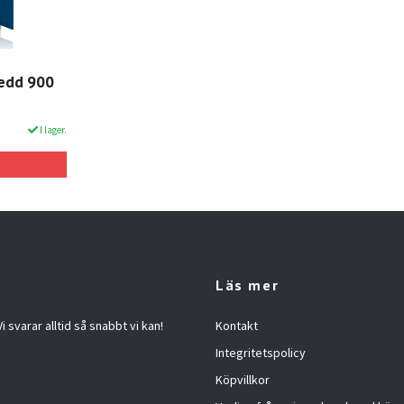
redd 900
I lager.
Läs mer
 svarar alltid så snabbt vi kan!
Kontakt
Integritetspolicy
Köpvillkor