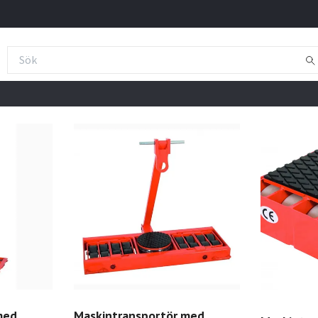
med
Maskintransportör med