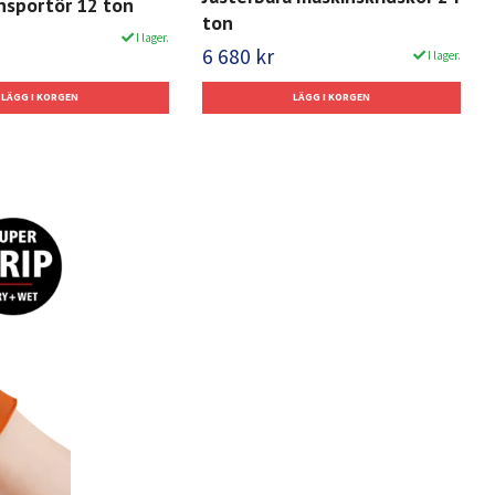
nsportör 12 ton
ton
I lager.
6 680 kr
I lager.