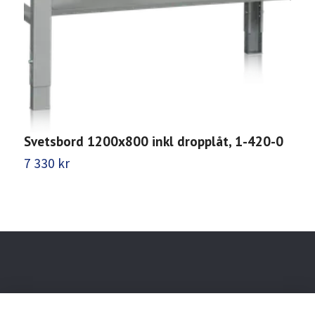
Svetsbord 1200x800 inkl dropplåt, 1-420-0
S
7 330 kr
8
Behöver du hjälp?