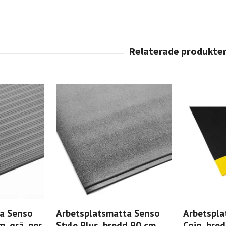
a Senso
Arbetsplatsmatta Senso
Arbetspla
m, grå, per
Style Plus, bredd 90 cm,
Coin, bred