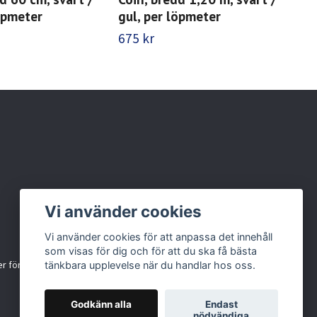
löpmeter
gul, per löpmeter
gul
675 kr
7 8
Vi använder cookies
Vi använder cookies för att anpassa det innehåll
som visas för dig och för att du ska få bästa
r för källsortering
tänkbara upplevelse när du handlar hos oss.
Godkänn alla
Endast
nödvändiga