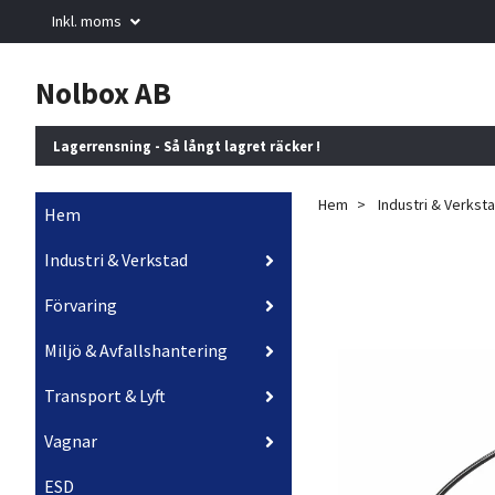
Inkl. moms
Nolbox AB
Lagerrensning - Så långt lagret räcker !
Hem
Industri & Verkst
Hem
Industri & Verkstad
Förvaring
Miljö & Avfallshantering
Transport & Lyft
Vagnar
ESD