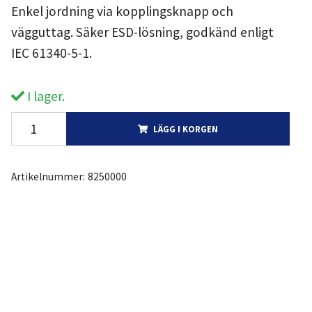
Enkel jordning via kopplingsknapp och
vägguttag. Säker ESD-lösning, godkänd enligt
IEC 61340-5-1.
I lager.
LÄGG I KORGEN
Artikelnummer:
8250000