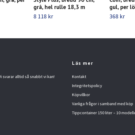
grå, hel rulle 18,3 m
gul, per 
8 118 kr
368 kr
Läs mer
 svarar alltid så snabbt vi kan!
Kontakt
Integritetspolicy
Köpvillkor
Vanliga frågor i samband med köp
Tippcontainer 150 liter – 10 modelle