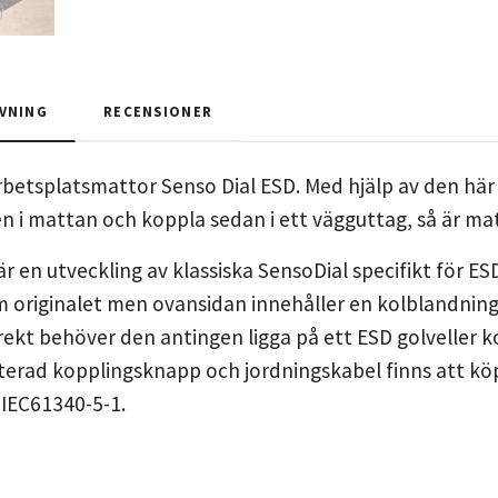
VNING
RECENSIONER
arbetsplatsmattor Senso Dial ESD. Med hjälp av den här
n i mattan och koppla sedan i ett vägguttag, så är ma
r en utveckling av klassiska SensoDial specifikt för ESD
originalet men ovansidan innehåller en kolblandning s
ekt behöver den antingen ligga på ett ESD golveller k
erad kopplingsknapp och jordningskabel finns att köpa
 IEC61340-5-1.