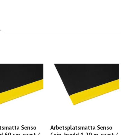
tsmatta Senso
Arbetsplatsmatta Senso
Arb
d 60 cm, svart /
Coin, bredd 1,20 m, svart /
Coi