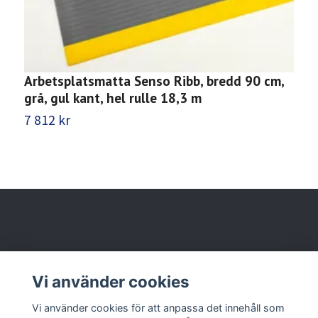
Arbetsplatsmatta Senso Ribb, bredd 90 cm,
A
grå, gul kant, hel rulle 18,3 m
c
7 812 kr
3
Behöver du hjälp?
Vi använder cookies
Läs mer
Vi använder cookies för att anpassa det innehåll som