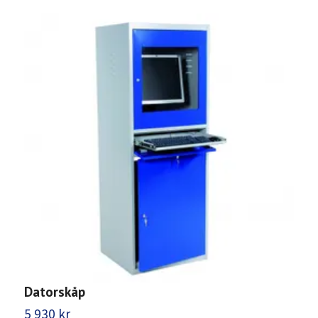
Datorskåp
D
5 930 kr
4