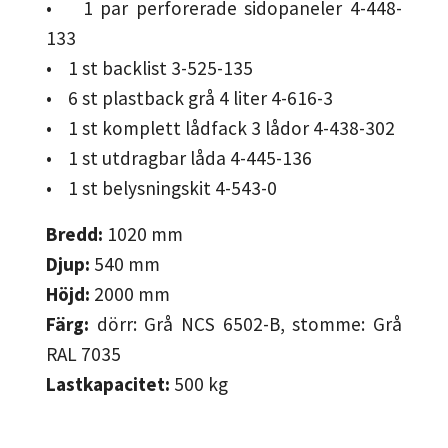
• 1 par perforerade sidopaneler 4-448-
133
• 1 st backlist 3-525-135
• 6 st plastback grå 4 liter 4-616-3
• 1 st komplett lådfack 3 lådor 4-438-302
• 1 st utdragbar låda 4-445-136
• 1 st belysningskit 4-543-0
Bredd:
1020
mm
Djup:
540
mm
Höjd:
2000
mm
Färg:
dörr: Grå NCS 6502-B, stomme: Grå
RAL 7035
Lastkapacitet:
500
kg