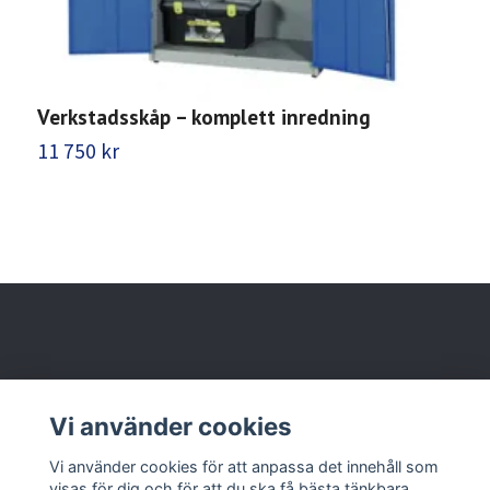
Verkstadsskåp – komplett inredning
V
11 750 kr
7
Behöver du hjälp?
Vi använder cookies
Läs mer
Vi använder cookies för att anpassa det innehåll som
visas för dig och för att du ska få bästa tänkbara