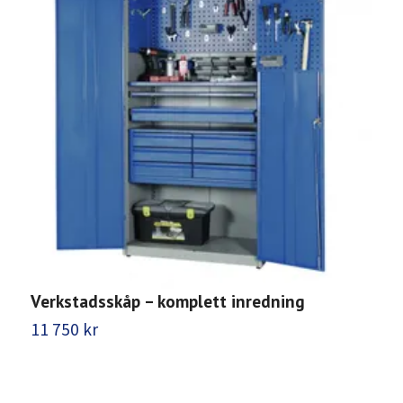
Verkstadsskåp – komplett inredning
V
11 750 kr
7