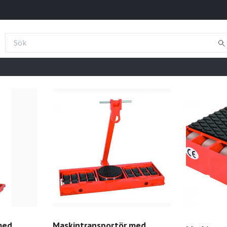
med
Maskintransportör med