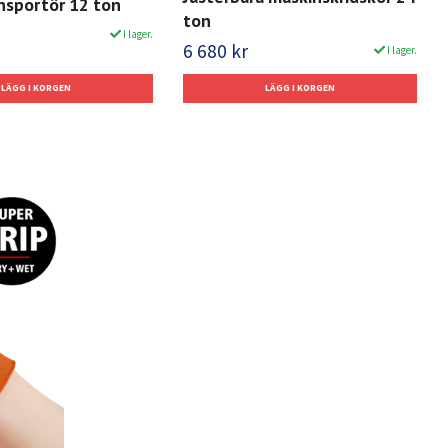
nsportör 12 ton
ton
I lager.
6 680 kr
I lager.