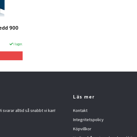
redd 900
I lager.
Läs mer
 svarar alltid så snabbt vi kan!
Kontakt
Integritetspolicy
Köpvillkor