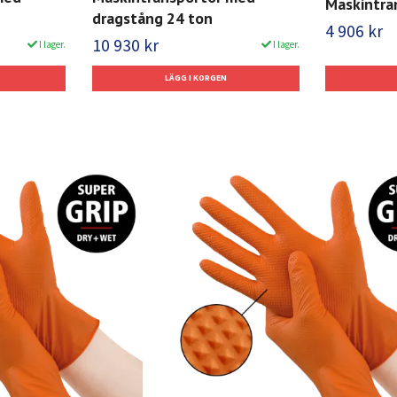
Maskintra
dragstång 24 ton
4 906 kr
10 930 kr
I lager.
I lager.