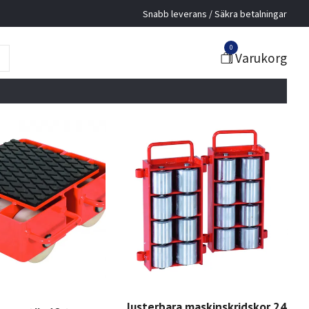
Snabb leverans / Säkra betalningar
0
Varukorg
Justerbara maskinskridskor 24