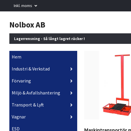
Inkl. moms
Nolbox AB
Lagerrensning - Så långt lagret räcker !
Hem
Industri & Verkstad
Förvaring
Miljö & Avfallshantering
Transport & Lyft
Vagnar
ESD
Maskintransportör 