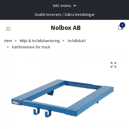
Inkl. moms
Snabb leverans / Säkra betalningar
0
Nolbox AB
Hem
Miljö & Avfallshantering
Avfallskärl
Kärltömmare för truck