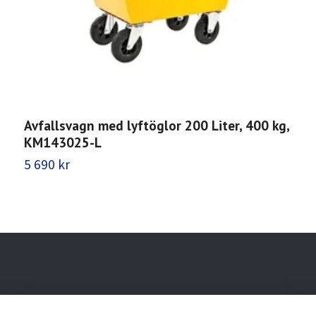
Avfallsvagn med lyftöglor 200 Liter, 400 kg,
A
KM143025-L
5
5 690 kr
Behöver du hjälp?