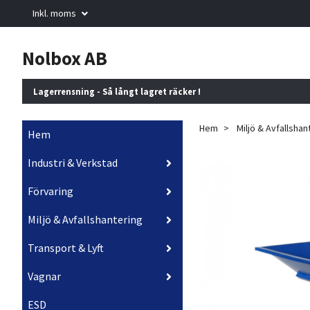
Inkl. moms
Nolbox AB
Lagerrensning - Så långt lagret räcker !
Hem
Miljö & Avfallshan
Hem
Industri & Verkstad
Förvaring
Miljö & Avfallshantering
Transport & Lyft
Vagnar
ESD