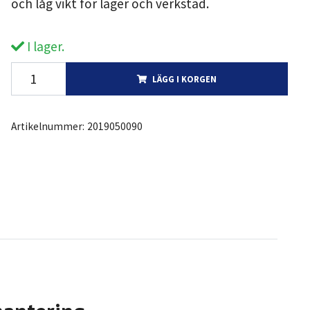
och låg vikt för lager och verkstad.
I lager.
LÄGG I KORGEN
Artikelnummer:
2019050090