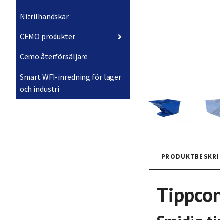
Nitrilhandskar
CEMO produkter
Cemo återförsäljare
Smart WFI-inredning för lager
och industri
PRODUKTBESKRI
Tippcon