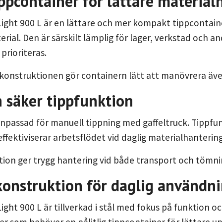
ppcontainer för lättare material
Light 900 L är en lättare och mer kompakt tippcontai
erial. Den är särskilt lämplig för lager, verkstad och 
prioriteras.
onstruktionen gör containern lätt att manövrera äve
 säker tippfunktion
npassad för manuell tippning med gaffeltruck. Tippfu
effektiviserar arbetsflödet vid daglig materialhantering
tion ger trygg hantering vid både transport och tömni
konstruktion för daglig användn
ight 900 L är tillverkad i stål med fokus på funktion o