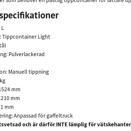
r som behöver en pålitlig tippcontainer för lättare upp
specifikationer
 L
 Tippcontainer Light
tål
ng: Pulverlackerad
on: Manuell tippning
 kg
 1524 mm
 1210 mm
871 mm
ring: Anpassad för gaffeltruck
tsvetsad och är därför INTE lämplig för vätskehante