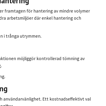
hantering
ner framtagen för hantering av mindre volymer
andra arbetsmiljöer där enkel hantering och
n i trånga utrymmen.
nktionen möjliggör kontrollerad tömning av
.
ng.
ing
ch användarvänlighet. Ett kostnadseffektivt val