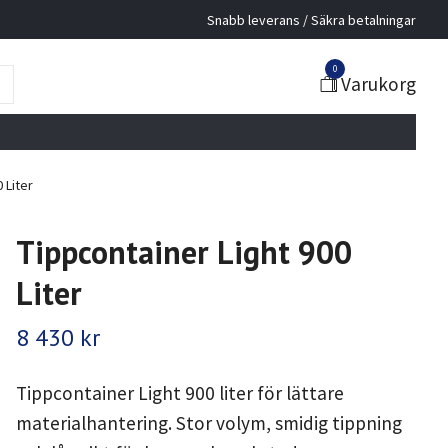
Snabb leverans / Säkra betalningar
0
Varukorg
 Liter
Tippcontainer Light 900
Liter
8 430 kr
Tippcontainer Light 900 liter för lättare
materialhantering. Stor volym, smidig tippning