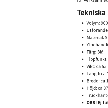
för verksamhete
Tekniska 
Volym: 900
Utförande:
Material: S
Ytbehandli
Färg: Blå
Tippfunkti
Vikt: ca 55
Längd: ca
Bredd: ca
Höjd: ca 
Truckhante
OBS! Ej tä