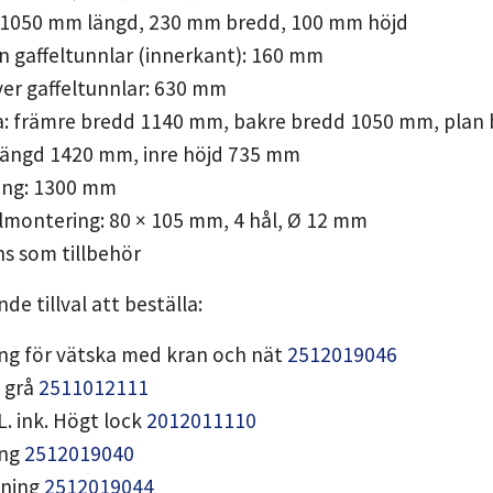
r: 1050 mm längd, 230 mm bredd, 100 mm höjd
n gaffeltunnlar (innerkant): 160 mm
ver gaffeltunnlar: 630 mm
lja: främre bredd 1140 mm, bakre bredd 1050 mm, plan
 längd 1420 mm, inre höjd 735 mm
ning: 1300 mm
julmontering: 80 × 105 mm, 4 hål, Ø 12 mm
nns som tillbehör
de tillval att beställa:
ng för vätska med kran och nät
2512019046
, grå
2511012111
L. ink. Högt lock
2012011110
ing
2512019040
dning
2512019044