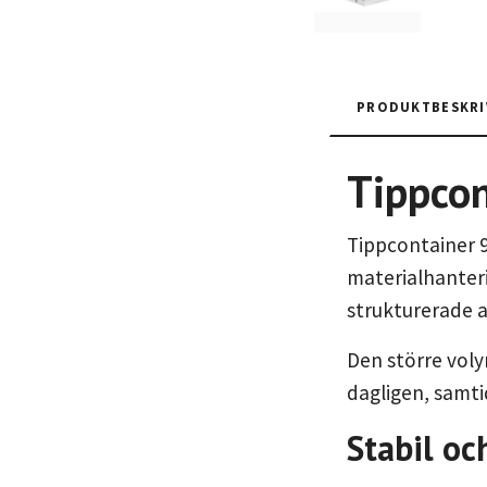
PRODUKTBESKRI
Tippcon
Tippcontainer 9
materialhanteri
strukturerade a
Den större voly
dagligen, samti
Stabil oc