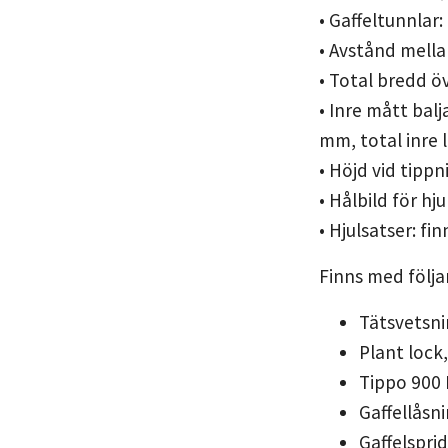
• Gaffeltunnla
• Avstånd mella
• Total bredd ö
• Inre mått ba
mm, total inre
• Höjd vid tipp
• Hålbild för h
• Hjulsatser: fi
Finns med följan
Tätsvetsni
Plant lock
Tippo 900 
Gaffellåsn
Gaffelspri