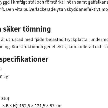
ggd i kraftigt stål och förstärkt i hörn samt gaffelkana
ift. Den vita pulverlackerade ytan skyddar effektivt mot
h säker tömning
 är utrustad med fjäderbelastad tryckplatta i underr
ning. Konstruktionen ger effektiv, kontrollerad och s
specifikationer
er
00 kg
 9010)
 × B × H): 152,5 × 121,5 × 87 cm