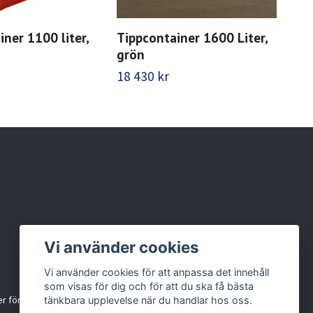
ner 1100 liter,
Tippcontainer 1600 Liter,
Tip
grön
gr
18 430 kr
21 
Vi använder cookies
Vi använder cookies för att anpassa det innehåll
som visas för dig och för att du ska få bästa
r för källsortering
tänkbara upplevelse när du handlar hos oss.