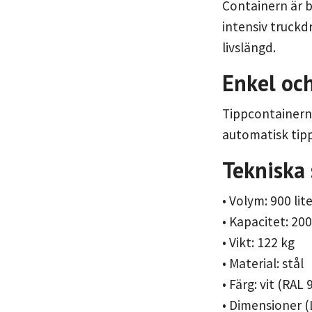
Containern är by
intensiv truckdr
livslängd.
Enkel oc
Tippcontainern
automatisk tipp
Tekniska 
• Volym: 900 lit
• Kapacitet: 20
• Vikt: 122 kg
• Material: stål
• Färg: vit (RAL
• Dimensioner (L