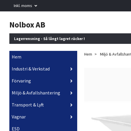
Inkl. moms
Nolbox AB
Lagerrensning - Så långt lagret räcker !
Hem
Miljö & Avfallshan
Hem
Industri & Verkstad
Förvaring
Miljö & Avfallshantering
Transport & Lyft
Vagnar
ESD