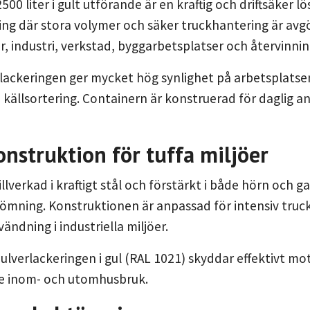
00 liter i gult utförande är en kraftig och driftsäker lös
ing där stora volymer och säker truckhantering är av
er, industri, verkstad, byggarbetsplatser och återvinnin
lackeringen ger mycket hög synlighet på arbetsplatsen
 källsortering. Containern är konstruerad för daglig 
onstruktion för tuffa miljöer
llverkad i kraftigt stål och förstärkt i både hörn och ga
ömning. Konstruktionen är anpassad för intensiv truck
ändning i industriella miljöer.
pulverlackeringen i gul (RAL 1021) skyddar effektivt mo
de inom- och utomhusbruk.