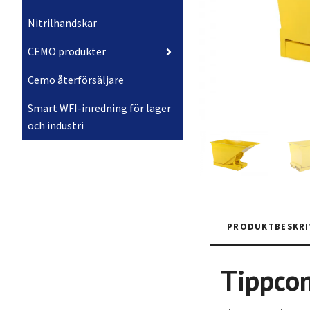
Nitrilhandskar
CEMO produkter
Cemo återförsäljare
Smart WFI-inredning för lager
och industri
PRODUKTBESKRI
Tippcon