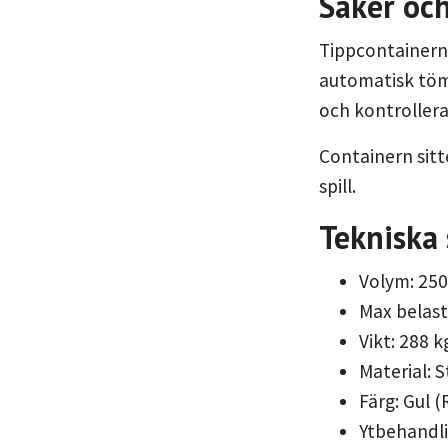
Säker oc
Tippcontainern
automatisk tömn
och kontroller
Containern sitt
spill.
Tekniska 
Volym: 2500
Max belast
Vikt: 288 k
Material: S
Färg: Gul 
Ytbehandli