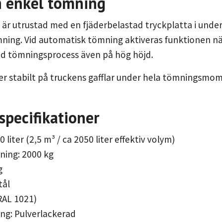
h enkel tömning
 är utrustad med en fjäderbelastad tryckplatta i und
ing. Vid automatisk tömning aktiveras funktionen när 
ad tömningsprocess även på hög höjd.
er stabilt på truckens gafflar under hela tömningsmom
specifikationer
 liter (2,5 m³ / ca 2050 liter effektiv volym)
ning: 2000 kg
g
tål
(RAL 1021)
ng: Pulverlackerad