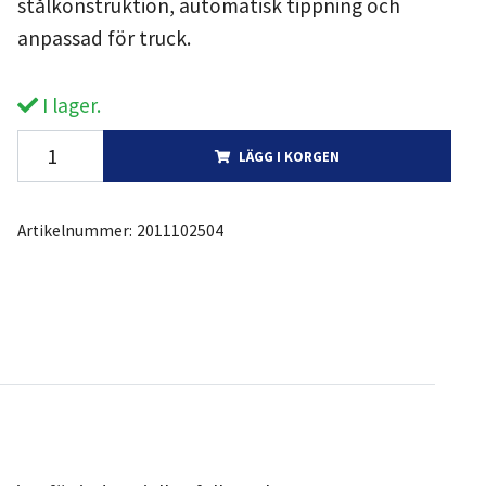
stålkonstruktion, automatisk tippning och
anpassad för truck.
I lager.
LÄGG I KORGEN
Artikelnummer:
2011102504