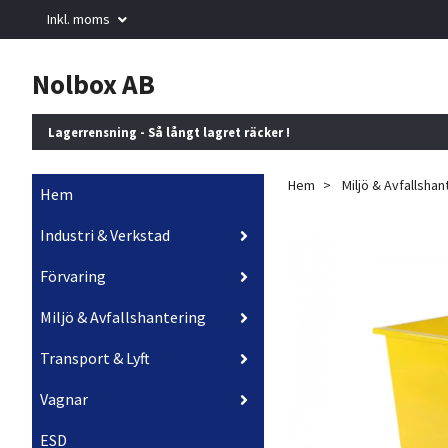
Inkl. moms
Nolbox AB
Lagerrensning - Så långt lagret räcker !
Hem
Miljö & Avfallshan
Hem
Industri & Verkstad
Förvaring
Miljö & Avfallshantering
Transport & Lyft
Vagnar
ESD