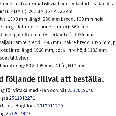
anuell och automatisk via fjäderbelastad tryckplatta
r (L × B × H): 207,3 × 157 × 125 cm
nlar: 1500 mm längd, 230 mm bredd, 100 mm höjd
llan gaffeltunnlar (innerkanter): 560 mm
d över gaffeltunnlar (ytterkanter): 1035 mm
balja: Främre bredd 1495 mm, bakre bredd 1395 mm, p
otal inre längd 1960 mm, total inre höjd 1105 mm
 som tillbehör
ulmontering: 80 × 105 mm, 4 hål, Ø12 mm
 följande tillval att beställa:
ng för vätska med kran och nät
2512019046
, grå
2511012271
 L. ink. Högt lock
2012011270
ing
2512019040