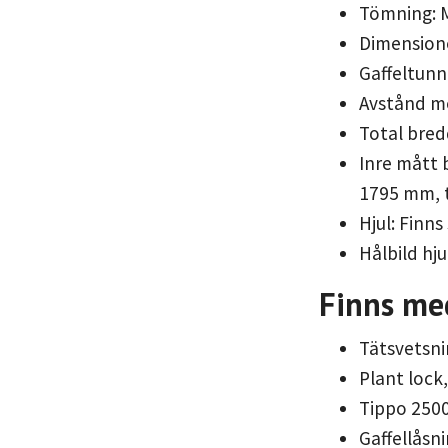
Tömning: M
Dimensione
Gaffeltun
Avstånd me
Total bred
Inre mått 
1795 mm, t
Hjul: Finns
Hålbild hj
Finns med
Tätsvetsni
Plant lock
Tippo 2500
Gaffellåsn