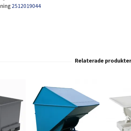
dning
2512019044