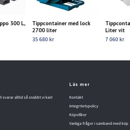
ppo 300 L,
Tippcontainer med lock
Tippconta
2700 liter
Liter vit
35 680 kr
7 060 kr
Läs mer
 svarar alltid så snabbt vi kan!
Kontakt
Integritetspolicy
Köpvillkor
Vanliga frågor i samband med köp