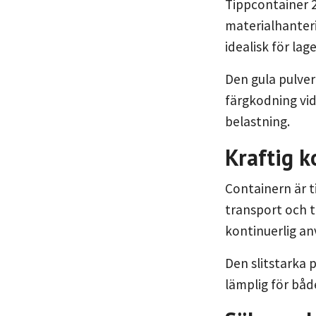
Tippcontainer 25
materialhanter
idealisk för lag
Den gula pulver
färgkodning vid
belastning.
Kraftig k
Containern är ti
transport och t
kontinuerlig anv
Den slitstarka 
lämplig för bå