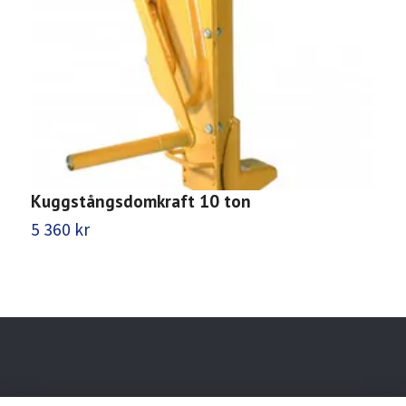
Kuggstångsdomkraft 10 ton
M
5 360 kr
9