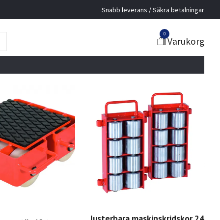
Snabb leverans / Säkra betalningar
0
Varukorg
Justerbara maskinskridskor 24