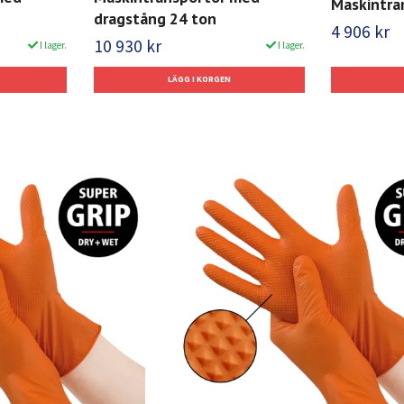
Maskintra
dragstång 24 ton
4 906 kr
10 930 kr
I lager.
I lager.