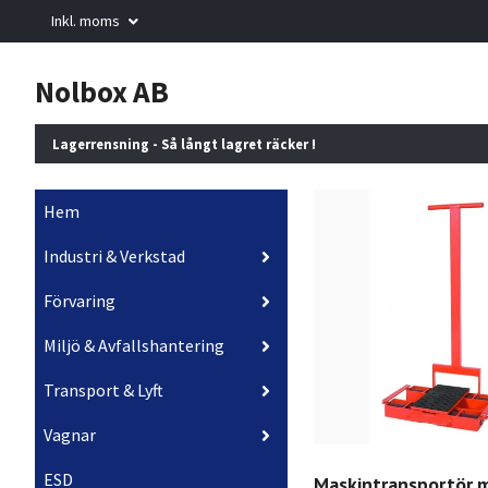
Inkl. moms
Nolbox AB
Lagerrensning - Så långt lagret räcker !
Hem
Industri & Verkstad
Förvaring
Miljö & Avfallshantering
Transport & Lyft
Vagnar
ESD
Maskintransportör 