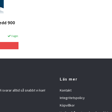
redd 900
I lager.
Läs mer
 svarar alltid så snabbt vi kan!
Kontakt
Integritetspolicy
Köpvillkor