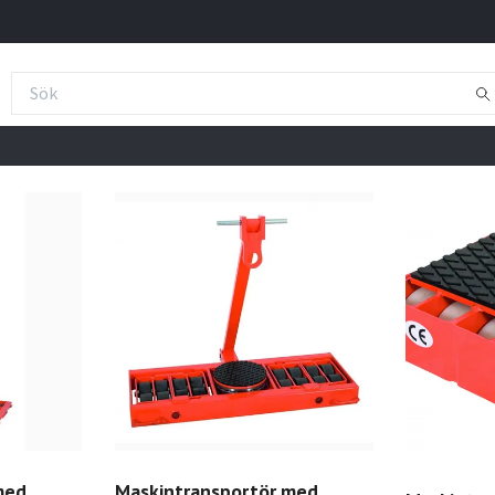
med
Maskintransportör med