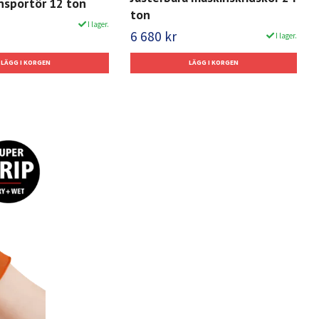
nsportör 12 ton
ton
I lager.
6 680 kr
I lager.