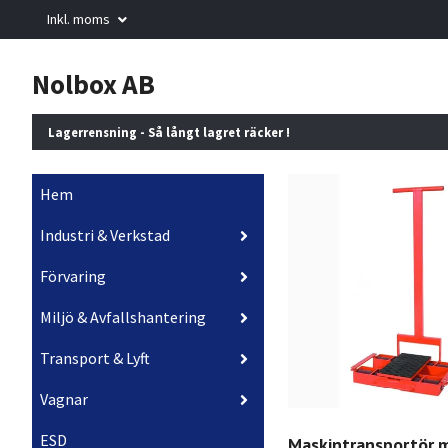
Inkl. moms
Nolbox AB
Lagerrensning - Så långt lagret räcker !
Hem
Industri & Verkstad
Förvaring
Miljö & Avfallshantering
Transport & Lyft
Vagnar
ESD
Maskintransportör 