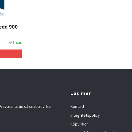
redd 900
I lager.
Läs mer
 svarar alltid så snabbt vi kan!
Kontakt
Integritetspolicy
Köpvillkor