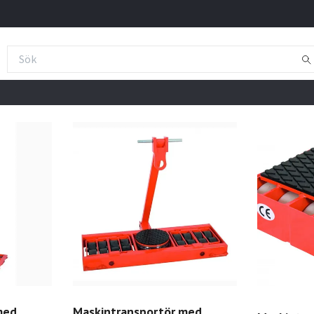
med
Maskintransportör med