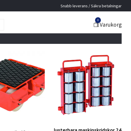
Snabb leverans / Säkra betalningar
0
Varukorg
Justerbara maskinskridskor 24