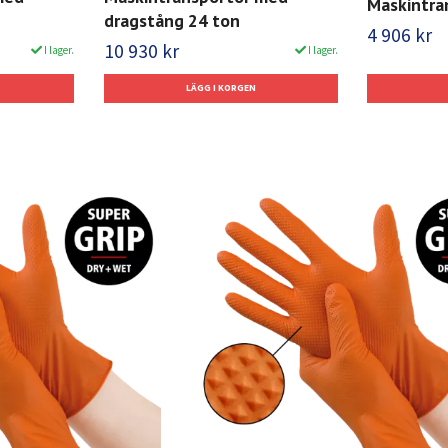
Maskintra
dragstång 24 ton
4 906 kr
10 930 kr
I lager.
I lager.