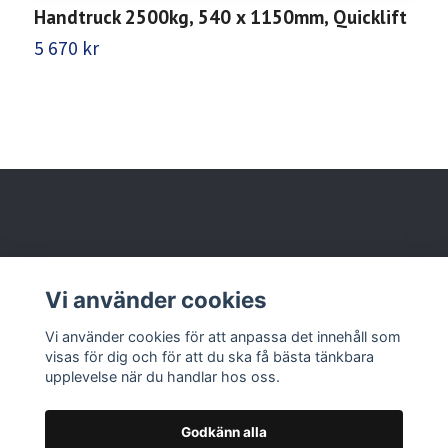
Handtruck 2500kg, 540 x 1150mm, Quicklift
P
m
5 670 kr
6
Behöver du hjälp?
Vi använder cookies
Läs mer
Vi använder cookies för att anpassa det innehåll som
visas för dig och för att du ska få bästa tänkbara
upplevelse när du handlar hos oss.
Godkänn alla