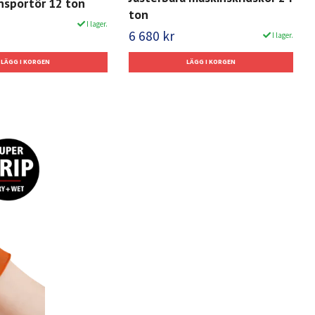
nsportör 12 ton
ton
I lager.
6 680 kr
I lager.