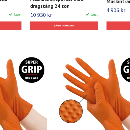
Maskintra
dragstång 24 ton
4 906 kr
10 930 kr
I lager.
I lager.