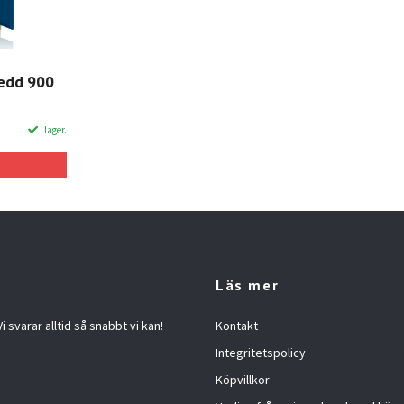
redd 900
I lager.
Läs mer
 svarar alltid så snabbt vi kan!
Kontakt
Integritetspolicy
Köpvillkor