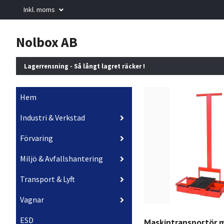
Inkl. moms
Nolbox AB
Lagerrensning - Så långt lagret räcker !
Hem
Industri & Verkstad
Förvaring
Miljö & Avfallshantering
Transport & Lyft
Vagnar
ESD
Maskintransportör 