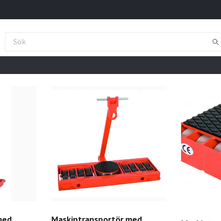
med
Maskintransportör med