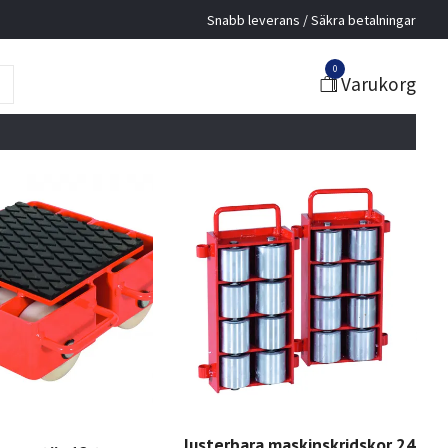
Snabb leverans / Säkra betalningar
0
Varukorg
Justerbara maskinskridskor 24