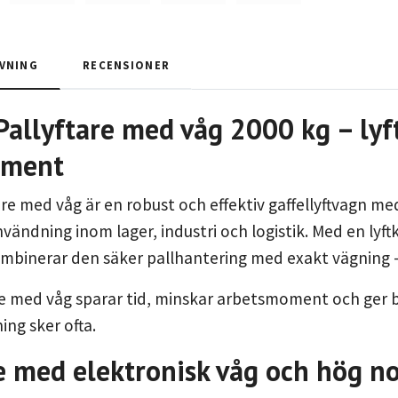
VNING
RECENSIONER
llyftare med våg 2000 kg – lyft
oment
re med våg är en robust och effektiv gaffellyftvagn me
nvändning inom lager, industri och logistik. Med en lyft
mbinerar den säker pallhantering med exakt vägning – d
e med våg sparar tid, minskar arbetsmoment och ger bät
ing sker ofta.
re med elektronisk våg och hög 