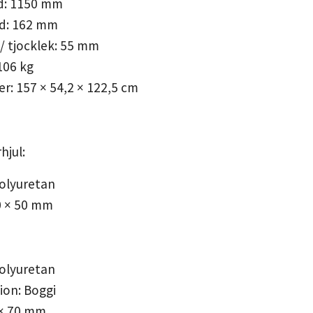
gd: 1150 mm
dd: 162 mm
 / tjocklek: 55 mm
106 kg
r: 157 × 54,2 × 122,5 cm
hjul:
Polyuretan
0 × 50 mm
Polyuretan
ion: Boggi
 × 70 mm