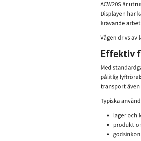
ACW20S är utrus
Displayen har k
krävande arbets
Vågen drivs av 
Effektiv f
Med standardga
pålitlig lyftrö
transport även 
Typiska använ
lager och 
produktion
godsinkont