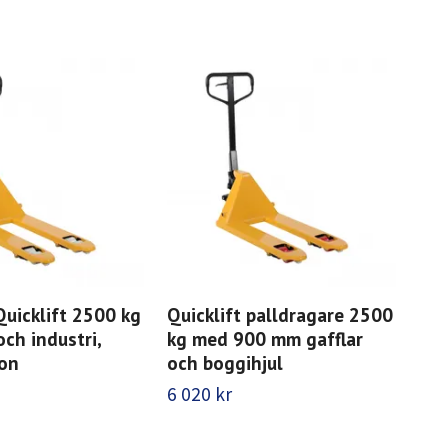
Quicklift 2500 kg
Quicklift palldragare 2500
Qui
och industri,
kg med 900 mm gafflar
kg 
lon
och boggihjul
m
6 020 kr
5 6