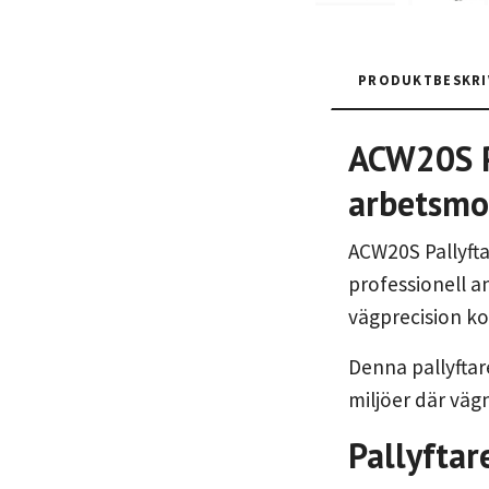
PRODUKTBESKRI
ACW20S Pa
arbetsm
ACW20S Pallyfta
professionell a
vägprecision ko
Denna pallyftar
miljöer där vägn
Pallyfta