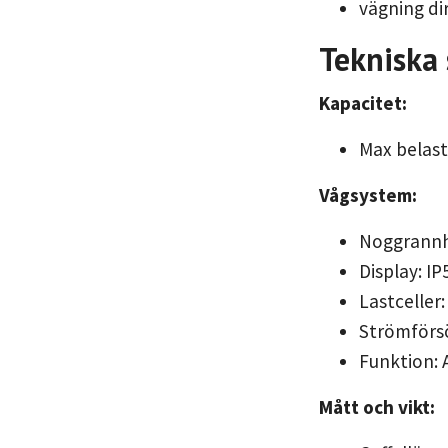
vägning di
Tekniska 
Kapacitet:
Max belast
Vågsystem:
Noggrannh
Display: IP
Lastceller:
Strömförsö
Funktion: 
Mått och vikt: