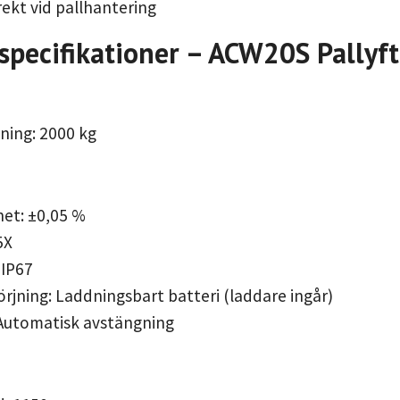
rekt vid pallhantering
specifikationer – ACW20S Pallyf
ning: 2000 kg
et: ±0,05 %
5X
 IP67
rjning: Laddningsbart batteri (laddare ingår)
Automatisk avstängning