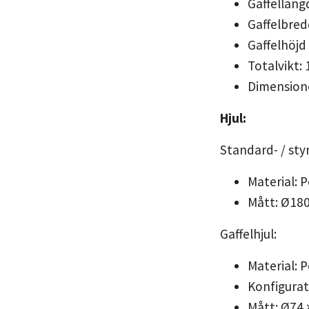
Gaffellän
Gaffelbre
Gaffelhöjd
Totalvikt: 
Dimensione
Hjul:
Standard- / styr
Material: 
Mått: Ø18
Gaffelhjul:
Material: 
Konfigurat
Mått: Ø74