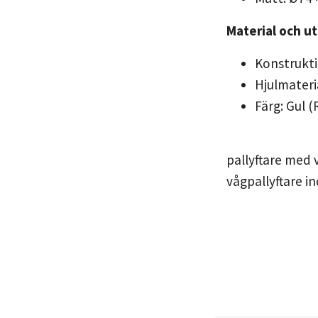
Material och u
Konstrukti
Hjulmateri
Färg: Gul 
pallyftare med 
vågpallyftare in