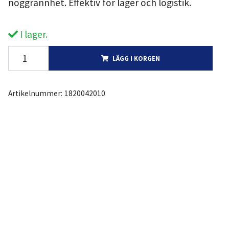
noggrannhet. Effektiv för lager och logistik.
I lager.
LÄGG I KORGEN
Artikelnummer:
1820042010