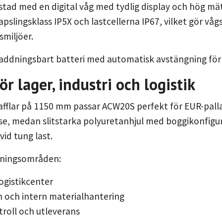
tad med en digital våg med tydlig display och hög mä
apslingsklass IP5X och lastcellerna IP67, vilket gör v
miljöer.
laddningsbart batteri med automatisk avstängning för l
ör lager, industri och logistik
fflar på 1150 mm passar ACW20S perfekt för EUR-palla
relse, medan slitstarka polyuretanhjul med boggikonfigur
vid tung last.
dningsområden:
logistikcenter
 och intern materialhantering
roll och utleverans