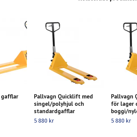
gafflar
Pallvagn Quicklift med
Pallvagn 
singel/polyhjul och
för lager 
standardgafflar
boggi/ny
5 880 kr
5 880 kr