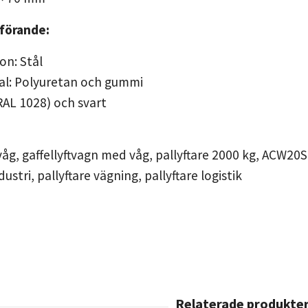
tförande:
on: Stål
al: Polyuretan och gummi
(RAL 1028) och svart
våg, gaffellyftvagn med våg, pallyftare 2000 kg, ACW20S 
dustri, pallyftare vägning, pallyftare logistik