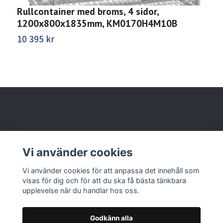
Rullcontainer med broms, 4 sidor,
R
1200x800x1835mm, KM0170H4M10B
10 395 kr
9
Behöver du hjälp?
Vi använder cookies
Läs mer
Vi använder cookies för att anpassa det innehåll som
visas för dig och för att du ska få bästa tänkbara
upplevelse när du handlar hos oss.
Godkänn alla