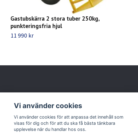
Gastubskärra 2 stora tuber 250kg,
G
punkteringsfria hjul
11 990 kr
5
Behöver du hjälp?
Vi använder cookies
Läs mer
Vi använder cookies för att anpassa det innehåll som
visas för dig och för att du ska få bästa tänkbara
upplevelse när du handlar hos oss.