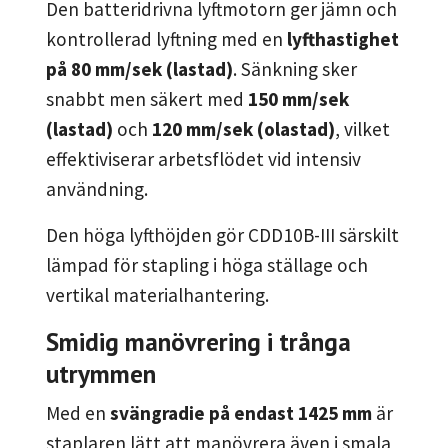
Den batteridrivna lyftmotorn ger jämn och
kontrollerad lyftning med en
lyfthastighet
på 80 mm/sek (lastad)
. Sänkning sker
snabbt men säkert med
150 mm/sek
(lastad)
och
120 mm/sek (olastad)
, vilket
effektiviserar arbetsflödet vid intensiv
användning.
Den höga lyfthöjden gör CDD10B-III särskilt
lämpad för stapling i höga ställage och
vertikal materialhantering.
Smidig manövrering i trånga
utrymmen
Med en
svängradie på endast 1425 mm
är
staplaren lätt att manövrera även i smala