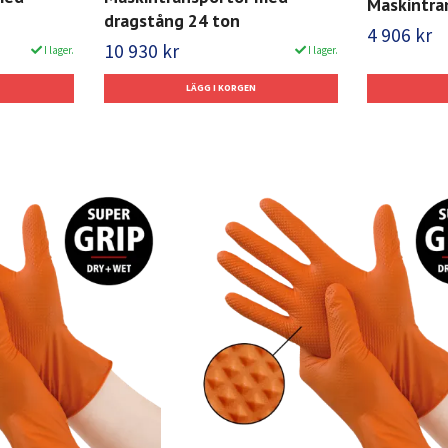
Maskintra
dragstång 24 ton
4 906 kr
10 930 kr
I lager.
I lager.