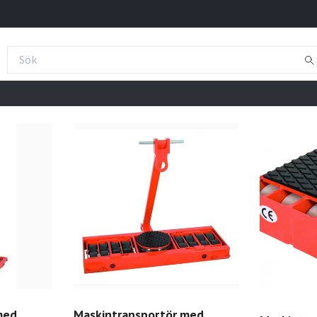
med
Maskintransportör med