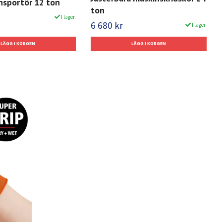
nsportör 12 ton
ton
I lager.
6 680 kr
I lager.