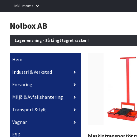
Inkl. moms
Nolbox AB
Lagerrensning - Så långt lagret räcker !
Hem
Industri & Verkstad
Förvaring
Miljö & Avfallshantering
Transport & Lyft
Vagnar
ESD
Maskintransportör 