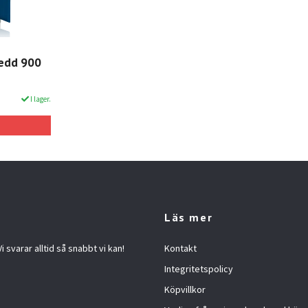
redd 900
I lager.
Läs mer
 svarar alltid så snabbt vi kan!
Kontakt
Integritetspolicy
Köpvillkor