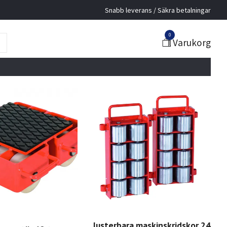
Snabb leverans / Säkra betalningar
0
Varukorg
Justerbara maskinskridskor 24