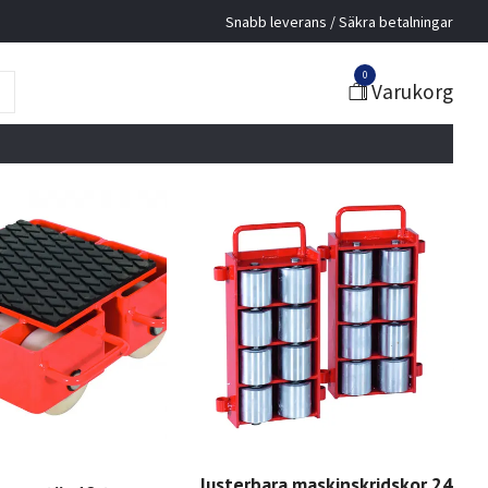
Snabb leverans / Säkra betalningar
0
Varukorg
Justerbara maskinskridskor 24