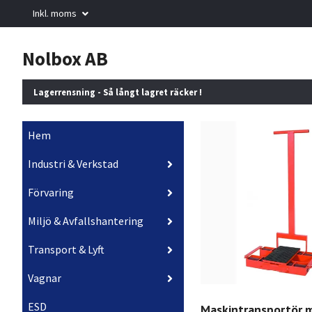
Inkl. moms
Nolbox AB
Lagerrensning - Så långt lagret räcker !
Hem
Industri & Verkstad
Förvaring
Miljö & Avfallshantering
Transport & Lyft
Vagnar
ESD
Maskintransportör 