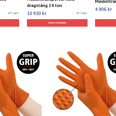
Maskintra
dragstång 24 ton
4 906 kr
10 930 kr
I lager.
I lager.