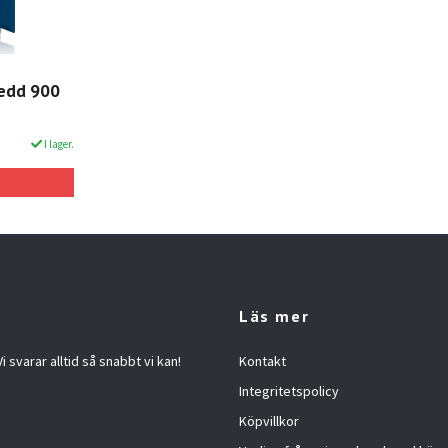
redd 900
I lager.
Läs mer
 svarar alltid så snabbt vi kan!
Kontakt
Integritetspolicy
Köpvillkor