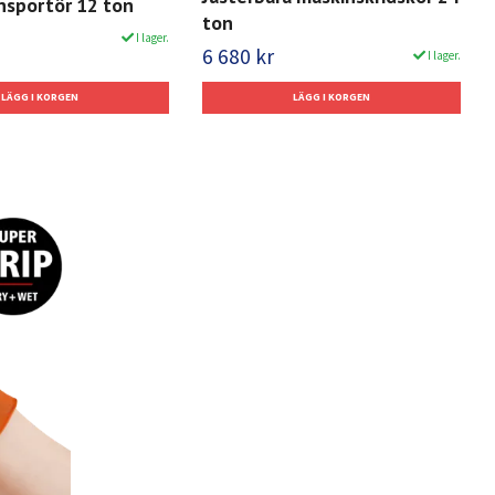
nsportör 12 ton
ton
I lager.
6 680 kr
I lager.