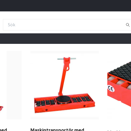
med
Maskintransportör med