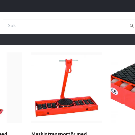
med
Maskintransportör med