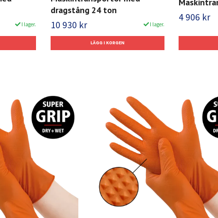
Maskintra
dragstång 24 ton
4 906 kr
10 930 kr
I lager.
I lager.