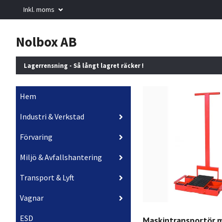
Inkl. moms
Nolbox AB
Lagerrensning - Så långt lagret räcker !
Hem
Industri & Verkstad
Förvaring
Miljö & Avfallshantering
Transport & Lyft
Vagnar
ESD
Maskintransportör 