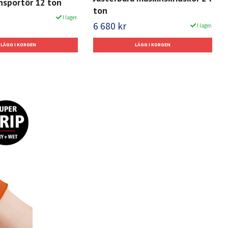
nsportör 12 ton
ton
I lager.
6 680 kr
I lager.