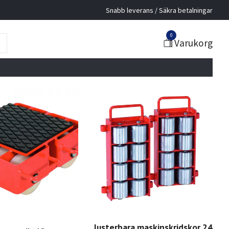
Snabb leverans / Säkra betalningar
0
Varukorg
Justerbara maskinskridskor 24