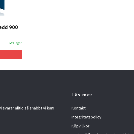
redd 900
I lager.
Läs mer
 svarar alltid så snabbt vi kan!
Kontakt
Integritetspolicy
Köpvillkor