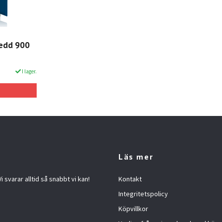
redd 900
I lager.
Läs mer
 svarar alltid så snabbt vi kan!
Kontakt
Integritetspolicy
Köpvillkor