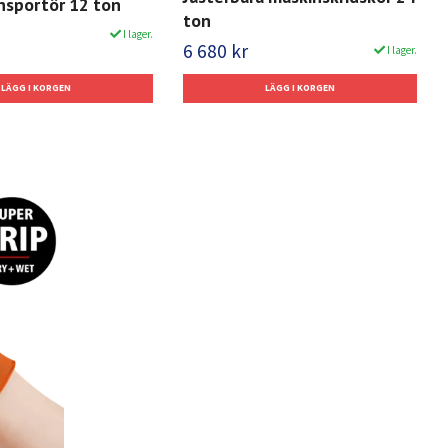
nsportör 12 ton
ton
I lager.
6 680 kr
I lager.