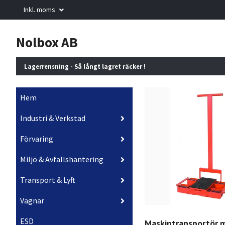
Inkl. moms
Nolbox AB
Lagerrensning - Så långt lagret räcker !
Hem
Industri & Verkstad
Förvaring
Miljö & Avfallshantering
Transport & Lyft
Vagnar
ESD
Maskintransportör 