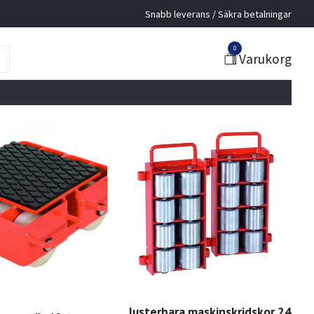
Snabb leverans / Säkra betalningar
0
Varukorg
Justerbara maskinskridskor 24