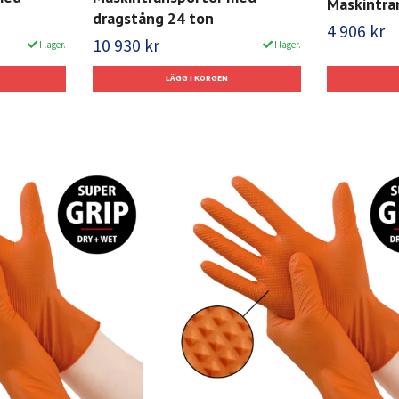
Maskintra
dragstång 24 ton
4 906 kr
10 930 kr
I lager.
I lager.