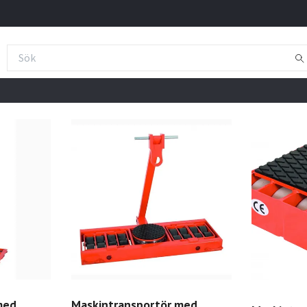
med
Maskintransportör med