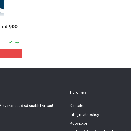
redd 900
I lager.
Läs mer
 svarar alltid så snabbt vi kan!
Kontakt
Integritetspolicy
Köpvillkor