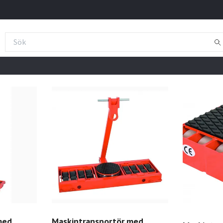
med
Maskintransportör med