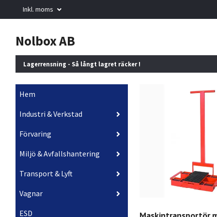
Inkl. moms
Nolbox AB
Lagerrensning - Så långt lagret räcker !
Hem
Industri & Verkstad
Förvaring
Miljö & Avfallshantering
Transport & Lyft
Vagnar
ESD
Maskintransportör 