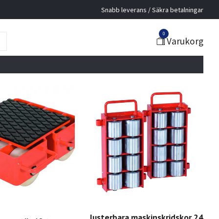
Snabb leverans / Säkra betalningar
0
Varukorg
Justerbara maskinskridskor 24