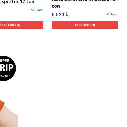
nsportör 12 ton
ton
I lager.
6 680 kr
I lager.