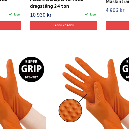
Maskintra
dragstång 24 ton
4 906 kr
10 930 kr
I lager.
I lager.